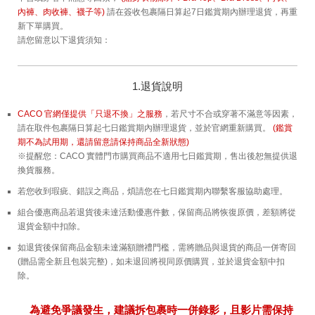
內褲、肉收褲、襪子等)
請在簽收包裹隔日算起7日鑑賞期內辦理退貨，再重
新下單購買。
請您留意以下退貨須知：
1.退貨說明
CACO 官網僅提供「只退不換」之服務
，若尺寸不合或穿著不滿意等因素，
請在取件包裹隔日算起七日鑑賞期內辦理退貨，並於官網重新購買。
(鑑賞
期不為試用期，還請留意請保持商品全新狀態)
※提醒您：CACO 實體門市購買商品不適用七日鑑賞期，售出後恕無提供退
換貨服務。
若您收到瑕疵、錯誤之商品，煩請您在七日鑑賞期內聯繫客服協助處理。
組合優惠商品若退貨後未達活動優惠件數，保留商品將恢復原價，差額將從
退貨金額中扣除。
如退貨後保留商品金額未達滿額贈禮門檻，需將贈品與退貨的商品一併寄回
(贈品需全新且包裝完整)，如未退回將視同原價購買，並於退貨金額中扣
除。
為避免爭議發生，建議拆包裹時一併錄影，且影片需保持