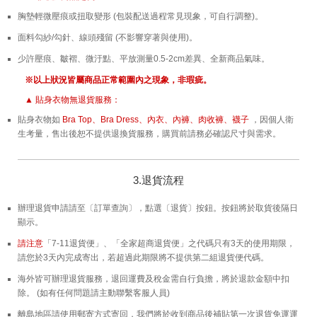
胸墊輕微壓痕或扭取變形 (包裝配送過程常見現象，可自行調整)。
面料勾紗/勾針、線頭殘留 (不影響穿著與使用)。
少許壓痕、皺褶、微汙點、平放測量0.5-2cm差異、全新商品氣味。
※以上狀況皆屬商品正常範圍內之現象，非瑕疵。
▲ 貼身衣物無退貨服務：
貼身衣物如
Bra Top、Bra Dress、內衣、內褲、肉收褲、襪子
，因個人衛
生考量，售出後恕不提供退換貨服務，購買前請務必確認尺寸與需求。
3.退貨流程
辦理退貨申請請至〔訂單查詢〕，點選〔退貨〕按鈕。按鈕將於取貨後隔日
顯示。
請注意
「7-11退貨便」、「全家超商退貨便」之代碼只有3天的使用期限，
請您於3天內完成寄出，若超過此期限將不提供第二組退貨便代碼。
海外皆可辦理退貨服務，退回運費及稅金需自行負擔，將於退款金額中扣
除。 (如有任何問題請主動聯繫客服人員)
離島地區請使用郵寄方式寄回，我們將於收到商品後補貼第一次退貨免運運