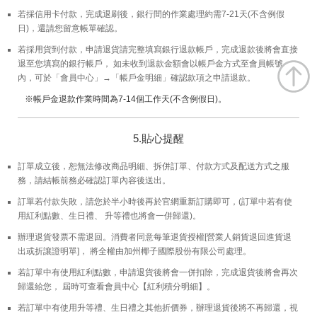
若採信用卡付款，完成退刷後，銀行間的作業處理約需7-21天(不含例假
日)，還請您留意帳單確認。
若採用貨到付款，申請退貨請完整填寫銀行退款帳戶，完成退款後將會直接
退至您填寫的銀行帳戶， 如未收到退款金額會以帳戶金方式至會員帳號
內，可於「會員中心」→「帳戶金明細」確認款項之申請退款。
※帳戶金退款作業時間為7-14個工作天(不含例假日)。
5.貼心提醒
訂單成立後，恕無法修改商品明細、拆併訂單、付款方式及配送方式之服
務，請結帳前務必確認訂單內容後送出。
訂單若付款失敗，請您於半小時後再於官網重新訂購即可，(訂單中若有使
用紅利點數、生日禮、 升等禮也將會一併歸還)。
辦理退貨發票不需退回。消費者同意每筆退貨授權[營業人銷貨退回進貨退
出或折讓證明單]， 將全權由加州椰子國際股份有限公司處理。
若訂單中有使用紅利點數，申請退貨後將會一併扣除，完成退貨後將會再次
歸還給您， 屆時可查看會員中心【紅利積分明細】。
若訂單中有使用升等禮、生日禮之其他折價券，辦理退貨後將不再歸還，視