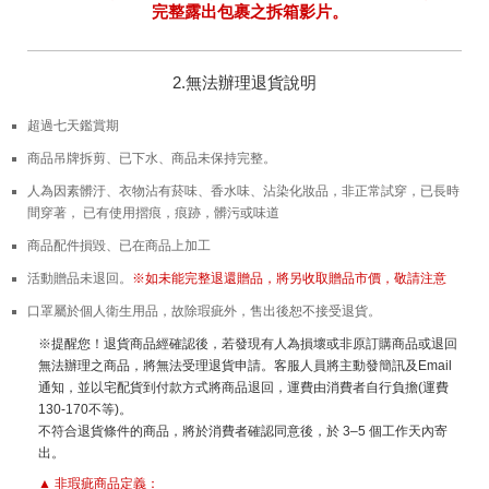
完整露出包裹之拆箱影片。
2.無法辦理退貨說明
超過七天鑑賞期
商品吊牌拆剪、已下水、商品未保持完整。
人為因素髒汙、衣物沾有菸味、香水味、沾染化妝品，非正常試穿，已長時
間穿著， 已有使用摺痕，痕跡，髒污或味道
商品配件損毀、已在商品上加工
活動贈品未退回。
※如未能完整退還贈品，將另收取贈品市價，敬請注意
口罩屬於個人衛生用品，故除瑕疵外，售出後恕不接受退貨。
※提醒您！退貨商品經確認後，若發現有人為損壞或非原訂購商品或退回
無法辦理之商品，將無法受理退貨申請。客服人員將主動發簡訊及Email
通知，並以宅配貨到付款方式將商品退回，運費由消費者自行負擔(運費
130-170不等)。
不符合退貨條件的商品，將於消費者確認同意後，於 3–5 個工作天內寄
出。
▲ 非瑕疵商品定義：