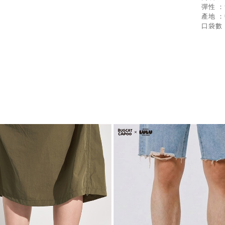
彈性 
產地 
口袋數 