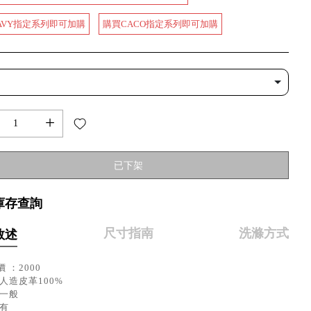
AVY指定系列即可加購
購買CACO指定系列即可加購
+
已下架
庫存查詢
尺寸指南
洗滌方式
敘述
 ：2000
人造皮革100%
：一般
：有