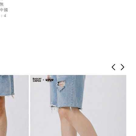
：無
：中國
：4