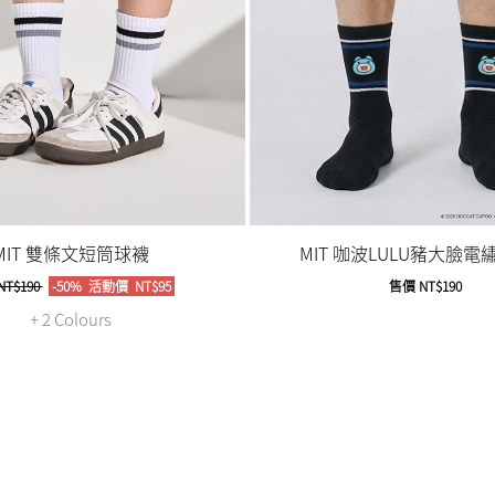
MIT 雙條文短筒球襪
MIT 咖波LULU豬大臉電
NT$190
-50%
活動價
NT$95
售價
NT$190
+ 2 Colours