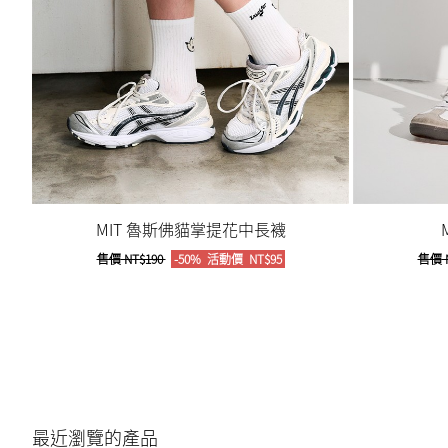
MIT 魯斯佛貓掌提花中長襪
售價
NT$190
-50%
活動價
NT$95
售價
最近瀏覽的產品