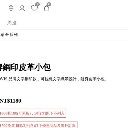
0
0
周邊
 涼感全系列
牌鋼印皮革小包
 DAVIS 品牌文字鋼印款，可拉繩文字織帶設計，隨身皮革小包。
NT$1180
800折180(可累折)，5折(含)以下不列入
$799免運 排除3折(含)以下優惠商品及海外訂單