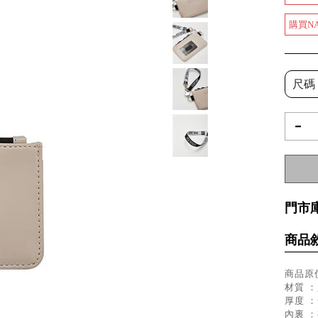
購買N
尺碼
-
門市
商品
商品原價
材質 ：
厚度 
內裏 