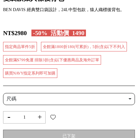
BEN DAVIS 經典雙口袋設計，24L中型包款，猿人織標後背包。
NT$2980
-50%
活動價
1490
指定商品單件5折
全館滿1800折180(可累折)，5折(含)以下不列入
全館滿$799免運 排除3折(含)以下優惠商品及海外訂單
購買NAVY指定系列即可加購
尺碼
-
+
已下架