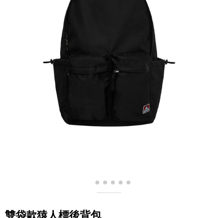
雙袋款猿人標後背包