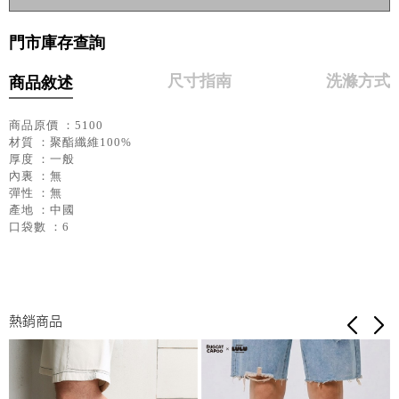
門市庫存查詢
尺寸指南
洗滌方式
商品敘述
商品原價 ：5100
材質 ：聚酯纖維100%
厚度 ：一般
內裏 ：無
彈性 ：無
產地 ：中國
口袋數 ：6
熱銷商品