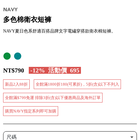
多色棉衛衣短褲
NAVY夏日色系舒適百搭品牌文字電繡穿搭款衛衣棉短褲。
NT$790
-12%
活動價
695
新品2入88折
全館滿1800折180(可累折)，5折(含)以下不列入
全館滿$799免運 排除3折(含)以下優惠商品及海外訂單
購買NAVY指定系列即可加購
尺碼