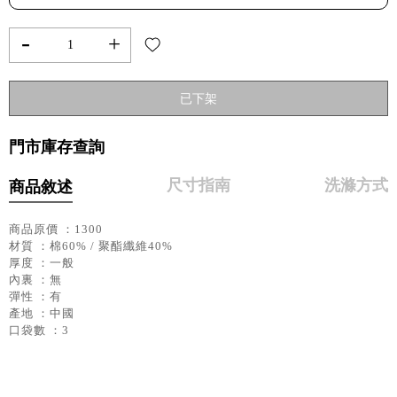
-
+
已下架
門市庫存查詢
尺寸指南
洗滌方式
商品敘述
商品原價 ：1300
材質 ：棉60% / 聚酯纖維40%
厚度 ：一般
內裏 ：無
彈性 ：有
產地 ：中國
口袋數 ：3