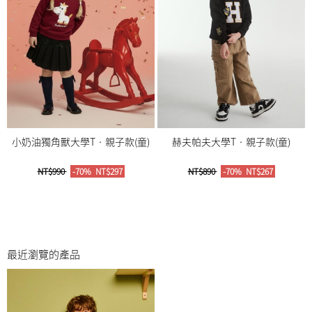
小奶油獨角獸大學T‧親子款(童)
赫夫帕夫大學T‧親子款(童)
NT$990
-70%
NT$297
NT$890
-70%
NT$267
最近瀏覽的產品