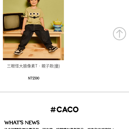
三眼怪大臉像素T‧親子款(童)
NT$590
WHAT'S NEWS