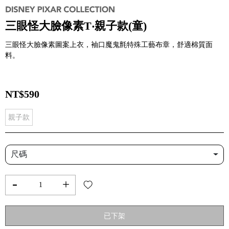
三眼怪大臉像素T‧親子款(童)
三眼怪大臉像素圖案上衣，袖口魔鬼氈特殊工藝布章，舒適棉質面
料。
NT$590
親子款
尺碼
-
+
已下架