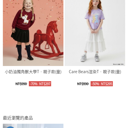
小奶油獨角獸大學T‧親子款(童)
Care Bears渲染T‧親子款(童)
NT$990
-70%
NT$297
NT$590
-50%
NT$295
最近瀏覽的產品