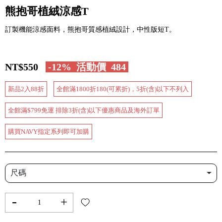
熊抱哥植絨涼感T
訂製機能涼感面料，熊抱哥質感植絨設計，中性版短T。
NT$550
-12%
活動價
484
新品2入88折
全館滿1800折180(可累折)，5折(含)以下不列入
全館滿$799免運 排除3折(含)以下優惠商品及海外訂單
購買NAVY指定系列即可加購
尺碼
-
+