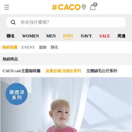
0
KIDS
聯名
WOMEN
MEN
NAVY
SALE
周邊
熱銷推薦
EVENT
服飾
聯名
熱銷商品
CACO cafe主題咖啡廳
炎夏必備 涼感全系列
立體絨毛公仔系列