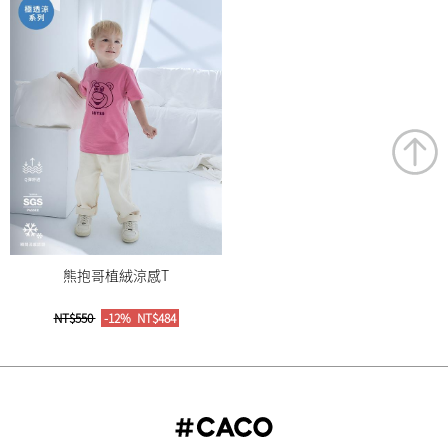
熊抱哥植絨涼感T
NT$550
-12%
NT$484