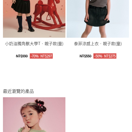
小奶油獨角獸大學T‧親子款(童)
泰菲涼感上衣‧親子款(童)
NT$990
-70%
NT$297
NT$550
-50%
NT$275
最近瀏覽的產品