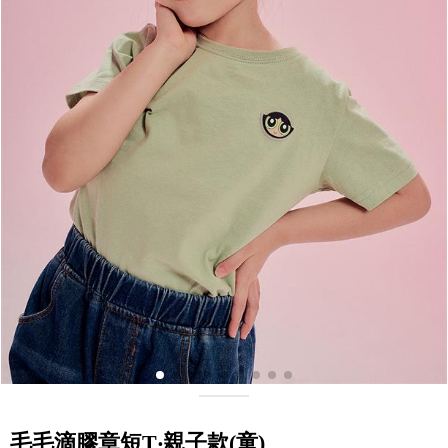
毛毛滴膠章短T‧親子款(童)