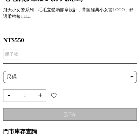
飛天小女警系列，毛毛立體滴膠章設計，背圖經典小女警LOGO，舒
適柔棉短TEE。
NT$550
親子款
尺碼
-
+
已下架
門市庫存查詢