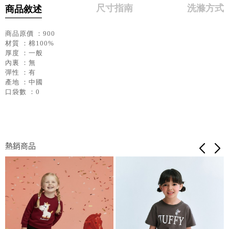
尺寸指南
洗滌方式
商品敘述
商品原價 ：900
材質 ：棉100%
厚度 ：一般
內裏 ：無
彈性 ：有
產地 ：中國
口袋數 ：0
熱銷商品