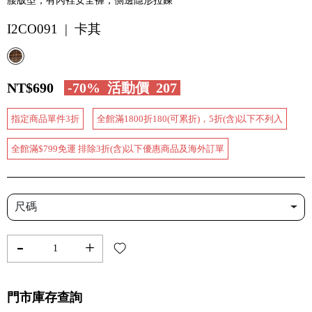
腰版型，有內裡安全褲，側邊隱形拉鍊
I2CO091 | 卡其
NT$690
-70%
活動價
207
指定商品單件3折
全館滿1800折180(可累折)，5折(含)以下不列入
全館滿$799免運 排除3折(含)以下優惠商品及海外訂單
尺碼
-
+
門市庫存查詢