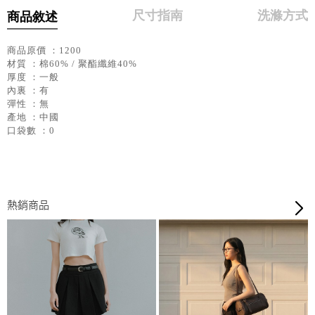
尺寸指南
洗滌方式
商品敘述
商品原價 ：1200
材質 ：棉60% / 聚酯纖維40%
厚度 ：一般
內裏 ：有
彈性 ：無
產地 ：中國
口袋數 ：0
熱銷商品