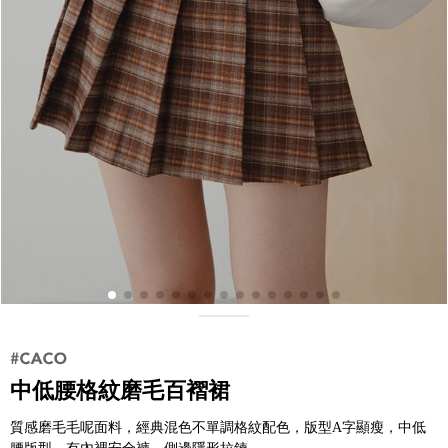
中低腰格紋磨毛百褶裙
質感磨毛毛呢面料，經典混色不單調格紋配色，版型A字顯瘦，中低