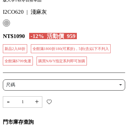
版大學T秋冬百搭單品
I2CO620 | 淺麻灰
NT$1090
-12%
活動價
959
新品2入88折
全館滿1800折180(可累折)，5折(含)以下不列入
全館滿$799免運
購買NAVY指定系列即可加購
尺碼
-
+
門市庫存查詢