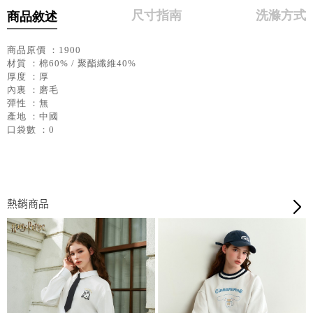
尺寸指南
洗滌方式
商品敘述
商品原價 ：1900
材質 ：棉60% / 聚酯纖維40%
厚度 ：厚
內裏 ：磨毛
彈性 ：無
產地 ：中國
口袋數 ：0
熱銷商品