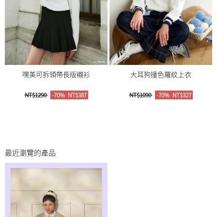
嘿美可拆領帶長版襯衫
大耳狗撞色羅紋上衣
NT$1290
-70%
NT$387
NT$1090
-70%
NT$327
最近瀏覽的產品