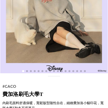
費加洛刷毛大學T
內刷毛面料舒適保暖，寬鬆版型隨性自在，細緻費加洛小貓印花，寬