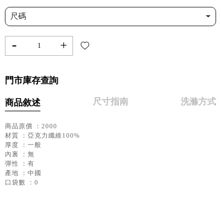
尺碼
-
+
門市庫存查詢
尺寸指南
洗滌方式
商品敘述
商品原價 ：2000
材質 ：亞克力纖維100%
厚度 ：一般
內裏 ：無
彈性 ：有
產地 ：中國
口袋數 ：0