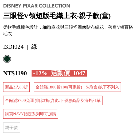
三眼怪V領短版毛織上衣‧親子款(童)
柔軟毛織撞色設計，細緻麻花與三眼怪圖像貼布繡花，落肩V領百搭
毛衣
I3DI024 | 綠
NT$1190
-12%
活動價
1047
新品2入88折
全館滿1800折180(可累折)，5折(含)以下不列入
全館滿$799免運 排除3折(含)以下優惠商品及海外訂單
購買NAVY指定系列即可加購
親子款