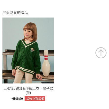
最近瀏覽的產品
三眼怪V領短版毛織上衣‧親子款
(童)
NT$1190
-12%
NT$1047