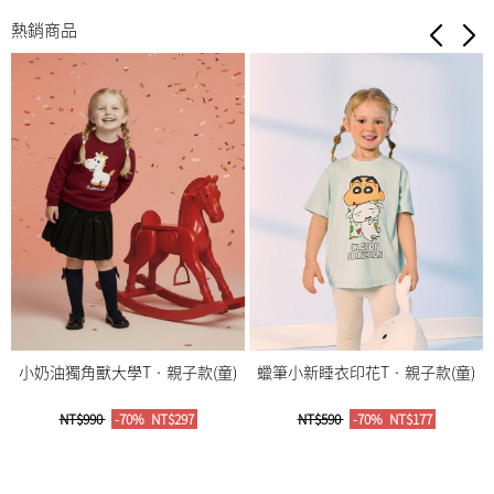
熱銷商品
小奶油獨角獸大學T‧親子款(童)
蠟筆小新睡衣印花T‧親子款(童)
NT$990
-70%
NT$297
NT$590
-70%
NT$177