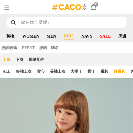
0
KIDS
聯名
WOMEN
MEN
NAVY
SALE
周邊
熱銷推薦
EVENT
服飾
聯名
上身
下身
周邊配件
ALL
短袖上衣
背心
長袖上衣
大學Ｔ
帽Ｔ
襯衫
針織衫