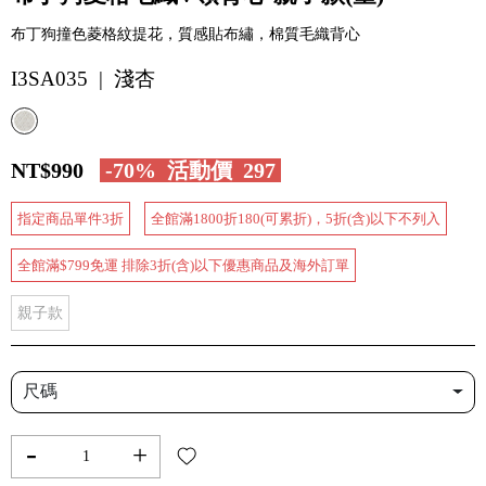
布丁狗撞色菱格紋提花，質感貼布繡，棉質毛織背心
I3SA035 | 淺杏
NT$990
-70%
活動價
297
指定商品單件3折
全館滿1800折180(可累折)，5折(含)以下不列入
全館滿$799免運 排除3折(含)以下優惠商品及海外訂單
親子款
尺碼
-
+