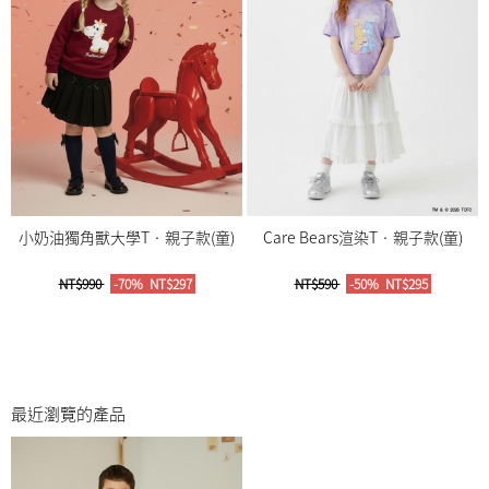
小奶油獨角獸大學T‧親子款(童)
Care Bears渲染T‧親子款(童)
NT$990
-70%
NT$297
NT$590
-50%
NT$295
最近瀏覽的產品