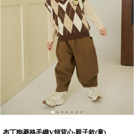
布丁狗菱格毛織V領背心‧親子款(童)