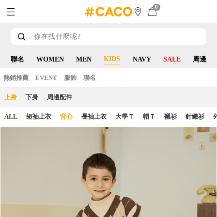
0
KIDS
聯名
WOMEN
MEN
NAVY
SALE
周邊
熱銷推薦
EVENT
服飾
聯名
上身
下身
周邊配件
ALL
短袖上衣
背心
長袖上衣
大學Ｔ
帽Ｔ
襯衫
針織衫