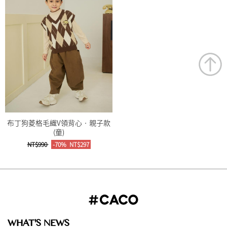
布丁狗菱格毛織V領背心‧親子款
(童)
NT$990
-70%
NT$297
WHAT'S NEWS