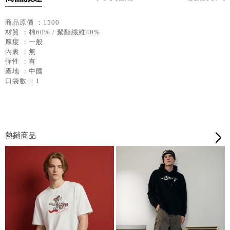
商品原價 ：1500
材質 ：棉60% / 聚酯纖維40%
厚度 ：一般
內裏 ：無
彈性 ：有
產地 ：中國
口袋數 ：1
熱銷商品