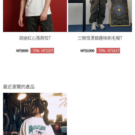
胡迪紅心落肩短T
三眼怪燙銀趣味刷毛帽T
NT$690
-70%
NT$207
NT$1390
-70%
NT$417
最近瀏覽的產品