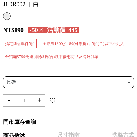
J1DR002 | 白
NT$890
-50%
活動價
445
指定商品單件5折
全館滿1800折180(可累折)，5折(含)以下不列入
全館滿$799免運 排除3折(含)以下優惠商品及海外訂單
尺碼
-
+
門市庫存查詢
尺寸指南
洗滌方式
商品敘述