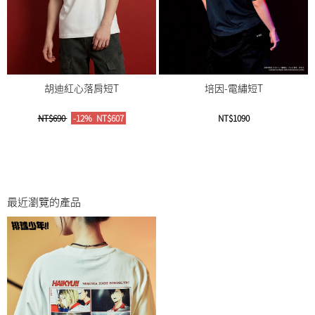
胡迪紅心落肩短T
培因-電繡短T
NT$690
-12%
NT$607
NT$1090
最近瀏覽的產品