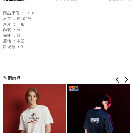
商品原價 ：1500
材質 ：棉100%
厚度 ：一般
內裏 ：無
彈性 ：無
產地 ：中國
口袋數 ：0
熱銷商品