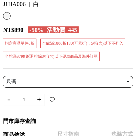
J1HA006 | 白
NT$890
-50%
活動價
445
指定商品單件5折
全館滿1800折180(可累折)，5折(含)以下不列入
全館滿$799免運 排除3折(含)以下優惠商品及海外訂單
尺碼
-
+
門市庫存查詢
尺寸指南
洗滌方式
商品敘述