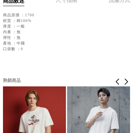
尺寸指南
洗滌方式
商品敘述
商品原價 ：1700
材質 ：棉100%
厚度 ：一般
內裏 ：無
彈性 ：無
產地 ：中國
口袋數 ：0
熱銷商品