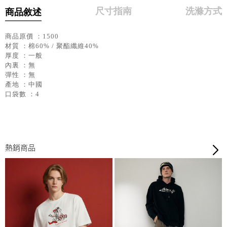
尺寸指南
洗滌方式
商品敘述
商品原價 ：1500
材質 ：棉60% / 聚酯纖維40%
厚度 ：一般
內裏 ：無
彈性 ：無
產地 ：中國
口袋數 ：4
熱銷商品