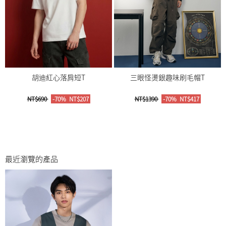
胡迪紅心落肩短T
三眼怪燙銀趣味刷毛帽T
NT$690
-70%
NT$207
NT$1390
-70%
NT$417
最近瀏覽的產品