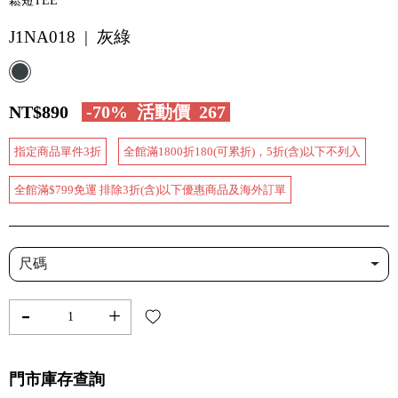
鬆短TEE
J1NA018 | 灰綠
NT$890
-70%
活動價
267
指定商品單件3折
全館滿1800折180(可累折)，5折(含)以下不列入
全館滿$799免運 排除3折(含)以下優惠商品及海外訂單
尺碼
-
+
門市庫存查詢