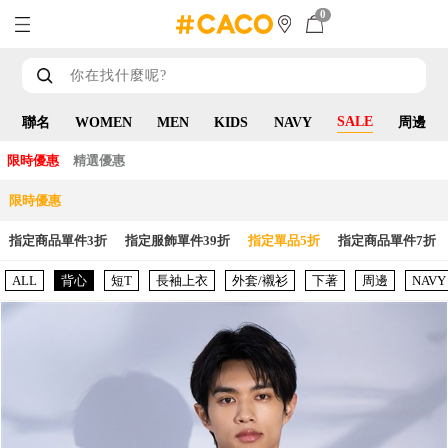
0
SALE
聯名
WOMEN
MEN
KIDS
NAVY
周邊
限時優惠
精選優惠
限時優惠
指定商品單件3折
指定服飾單件39折
指定單品5折
指定商品單件7折
ALL
背心
短T
長袖上衣
外套/襯衫
下著
周邊
NAVY