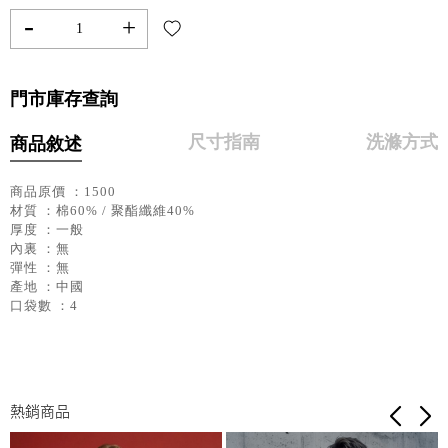
-
+
門市庫存查詢
尺寸指南
洗滌方式
商品敘述
商品原價 ：1500
材質 ：棉60% / 聚酯纖維40%
厚度 ：一般
內裏 ：無
彈性 ：無
產地 ：中國
口袋數 ：4
熱銷商品