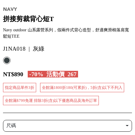
拼接剪裁背心短T
Navy outdoor 山系露營系列，假兩件式背心造型，舒適爽滑棉落肩寬
鬆短TEE
J1NA018 | 灰綠
NT$890
-70%
活動價
267
指定商品單件3折
全館滿1800折180(可累折)，5折(含)以下不列入
全館滿$799免運 排除3折(含)以下優惠商品及海外訂單
尺碼