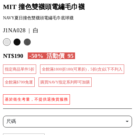
MIT 撞色雙襪頭電繡毛巾襪
NAVY夏日撞色雙襪頭電繡毛巾底球襪
J1NA028 | 白
NT$190
-50%
活動價
95
指定商品單件5折
全館滿1800折180(可累折)，5折(含)以下不列入
全館滿$799免運
購買NAVY指定系列即可加購
基於衛生考量，不提供退換貨服務
尺碼