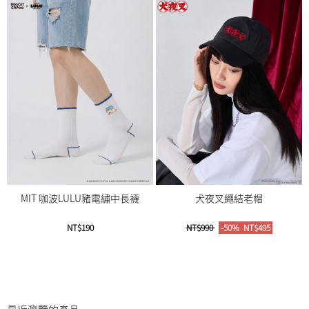
MIT 咖波LULU豬電繡中長襪
犬夜叉繩結老帽
NT$190
NT$990
-50%
NT$495