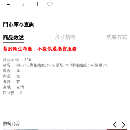
-
+
門市庫存查詢
尺寸指南
洗滌方式
商品敘述
基於衛生考量，不提供退換貨服務
商品原價 ：300
材質 ：棉59%/聚酯纖維29%/尼龍7%/彈性纖維3%/橡膠2%
厚度 ：厚
內裏 ：無
彈性 ：有
產地 ：台灣
口袋數 ：0
熱銷商品