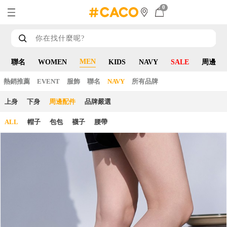
0
MEN
聯名
WOMEN
KIDS
NAVY
SALE
周邊
熱銷推薦
EVENT
服飾
聯名
NAVY
所有品牌
上身
下身
周邊配件
品牌嚴選
ALL
帽子
包包
襪子
腰帶