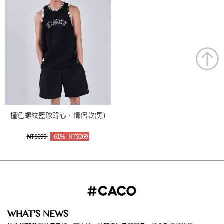
撞色螺紋籃球背心‧情侶款(男)
NT$690
-61%
NT$269
WHAT'S NEWS