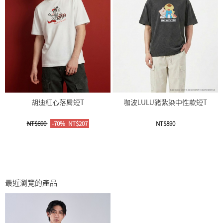
胡迪紅心落肩短T
咖波LULU豬紮染中性款短T
NT$690
-70%
NT$207
NT$890
最近瀏覽的產品