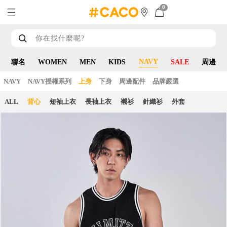
0
NAVY
聯名
WOMEN
MEN
KIDS
SALE
周邊
NAVY
NAVY授權系列
上身
下身
周邊配件
品牌嚴選
ALL
背心
短袖上衣
長袖上衣
襯衫
針織衫
外套