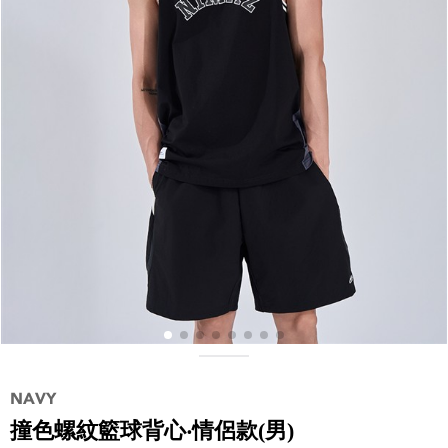
撞色螺紋籃球背心‧情侶款(男)