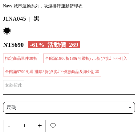
Navy 城市運動系列，吸濕排汗運動籃球衣
J1NA045 | 黑
NT$690
-61%
活動價
269
指定商品單件39折
全館滿1800折180(可累折)，5折(含)以下不列入
全館滿$799免運 排除3折(含)以下優惠商品及海外訂單
女款按此
尺碼
-
+