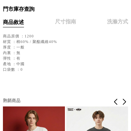
門市庫存查詢
尺寸指南
洗滌方式
商品敘述
商品原價 ：1200
材質 ：棉60% / 聚酯纖維40%
厚度 ：一般
內裏 ：無
彈性 ：有
產地 ：中國
口袋數 ：0
熱銷商品