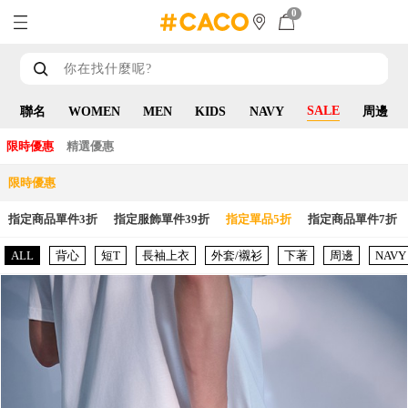
0
SALE
聯名
WOMEN
MEN
KIDS
NAVY
周邊
限時優惠
精選優惠
限時優惠
指定商品單件3折
指定服飾單件39折
指定單品5折
指定商品單件7折
ALL
背心
短T
長袖上衣
外套/襯衫
下著
周邊
NAVY