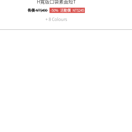
H寬版口袋素面短T
售價
NT$490
-50%
活動價
NT$245
+ 8 Colours