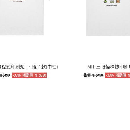
物方程式印刷短T‧親子款(中性)
MIT 三眼怪標誌印刷
T$490
-33%
活動價
NT$330
售價
NT$490
-33%
活動價
N