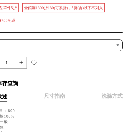
品單件5折
全館滿1800折180(可累折)，5折(含)以下不列入
$799免運
+
庫存查詢
尺寸指南
洗滌方式
敘述
 ：800
棉100%
：一般
：無