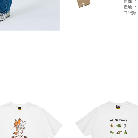
彈性 
產地 
口袋數 