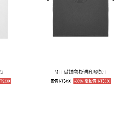
短T
MIT 傲嬌魯斯佛印刷短T
T$330
售價
NT$490
-33%
活動價
NT$330