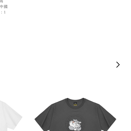
：有
：中國
：1