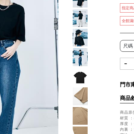
指定商
全館滿
尺碼
-
門市
商品
商品原價
材質 ：
厚度 
內裏 