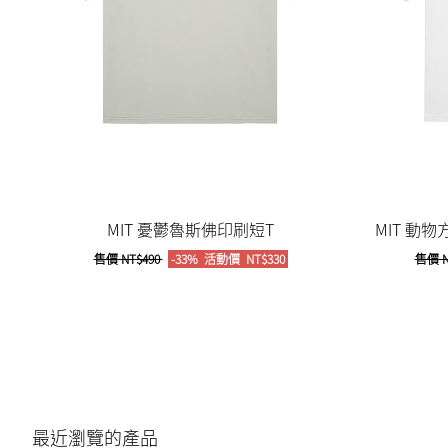
MIT 憂鬱魯斯佛印刷短T
MIT 動
售價
NT$490
-33%
活動價
NT$330
售價
N
最近瀏覽的產品