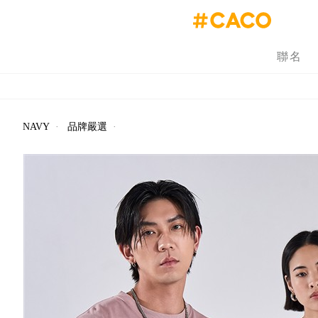
聯名
NAVY
·
品牌嚴選
·