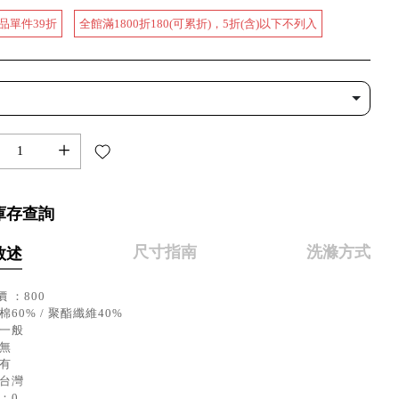
品單件39折
全館滿1800折180(可累折)，5折(含)以下不列入
+
庫存查詢
尺寸指南
洗滌方式
敘述
 ：800
棉60% / 聚酯纖維40%
：一般
：無
：有
：台灣
：0