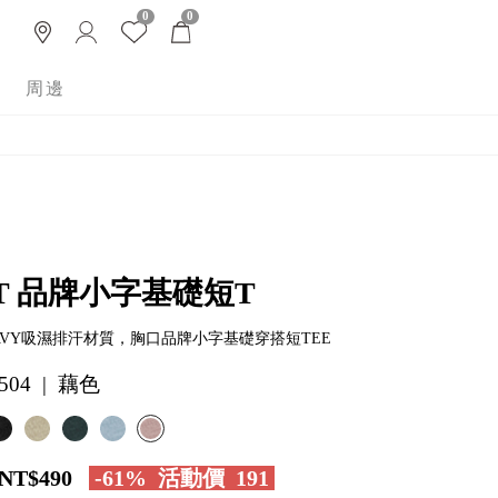
0
0
周邊
T 品牌小字基礎短T
AVY吸濕排汗材質，胸口品牌小字基礎穿搭短TEE
504 | 藕色
NT$490
-61%
活動價
191