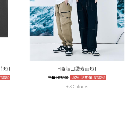
花短T
H寬版口袋素面短T
T$330
售價
NT$490
-50%
活動價
NT$245
+ 8 Colours