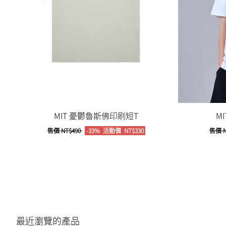
MIT 憂鬱魯斯佛印刷短T
M
售價
NT$490
-33%
活動價
NT$330
售價
N
最近瀏覽的產品