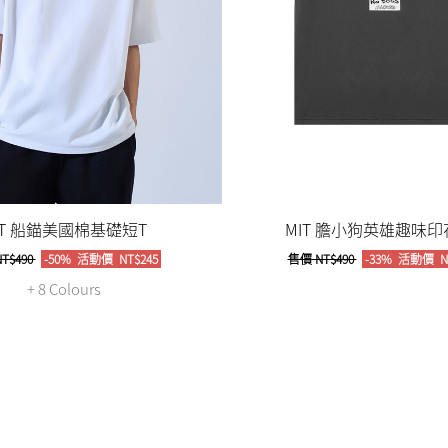
IT 船錨美國棉基礎短T
MIT 膽小狗英雄趣味印
T$490
-50%
活動價
NT$245
售價
NT$490
-33%
活動價
N
+ 8 Colours