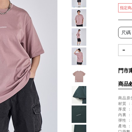
指定商
尺碼
-
門市
商品
商品原價
材質 ：
厚度 
內裏 
彈性 
產地 
口袋數 