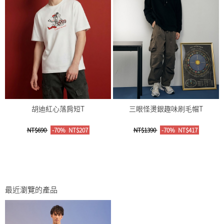
胡迪紅心落肩短T
三眼怪燙銀趣味刷毛帽T
NT$690
-70%
NT$207
NT$1390
-70%
NT$417
最近瀏覽的產品