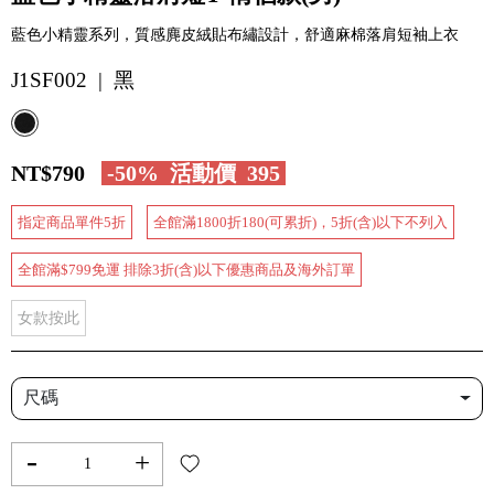
藍色小精靈系列，質感麂皮絨貼布繡設計，舒適麻棉落肩短袖上衣
J1SF002 | 黑
NT$790
-50%
活動價
395
指定商品單件5折
全館滿1800折180(可累折)，5折(含)以下不列入
全館滿$799免運 排除3折(含)以下優惠商品及海外訂單
女款按此
尺碼
-
+