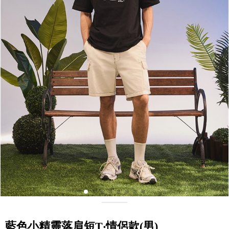
藍色小精靈落肩短T‧情侶款(男)