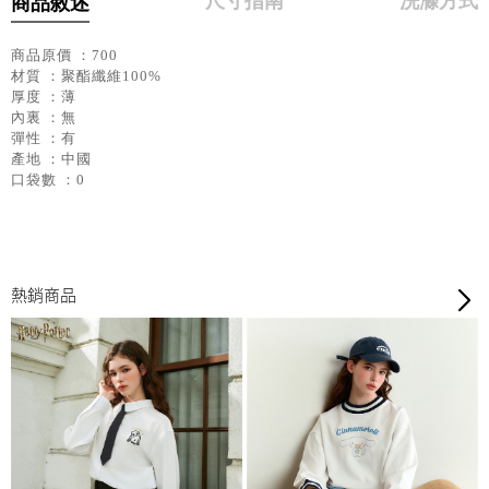
尺寸指南
洗滌方式
商品敘述
商品原價 ：700
材質 ：聚酯纖維100%
厚度 ：薄
內裏 ：無
彈性 ：有
產地 ：中國
口袋數 ：0
熱銷商品