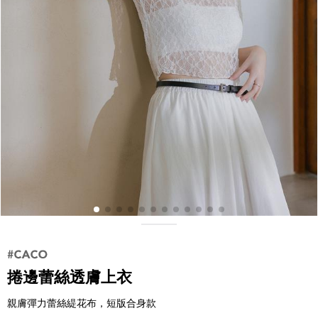
捲邊蕾絲透膚上衣
親膚彈力蕾絲緹花布，短版合身款