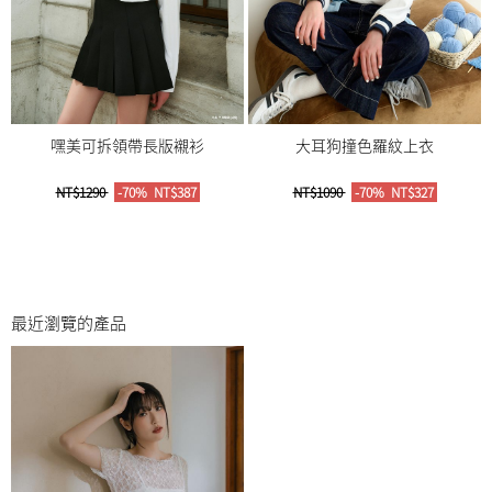
嘿美可拆領帶長版襯衫
大耳狗撞色羅紋上衣
NT$1290
-70%
NT$387
NT$1090
-70%
NT$327
最近瀏覽的產品