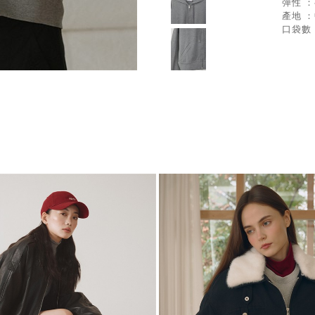
彈性 
產地 
口袋數 