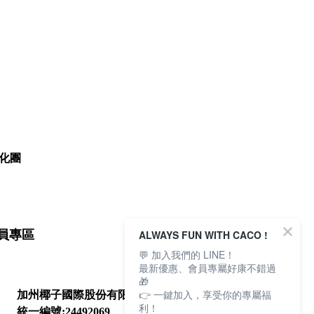
化團
ALWAYS FUN WITH CACO !
員專區
💬 加入我們的 LINE！
最新優惠、會員專屬好康不錯過
🎁
👉 一鍵加入，享受你的專屬福
加州椰子國際股份有限公司
利！
統一編號:24492069