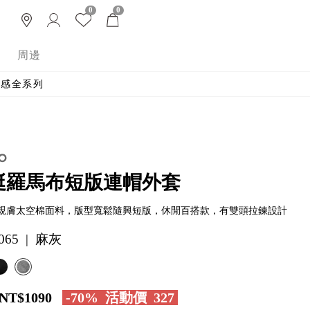
0
0
周邊
 涼感全系列
挺羅馬布短版連帽外套
親膚太空棉面料，版型寬鬆隨興短版，休閒百搭款，有雙頭拉鍊設計
065 | 麻灰
NT$1090
-70%
活動價
327