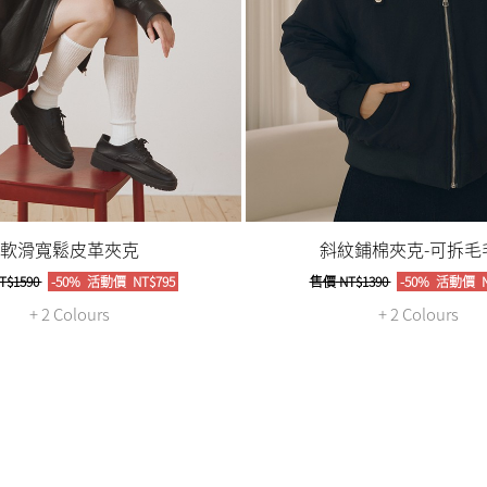
軟滑寬鬆皮革夾克
斜紋鋪棉夾克-可拆毛
T$1590
-50%
活動價
NT$795
售價
NT$1390
-50%
活動價
N
+ 2 Colours
+ 2 Colours