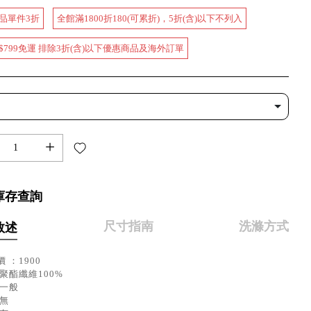
品單件3折
全館滿1800折180(可累折)，5折(含)以下不列入
$799免運 排除3折(含)以下優惠商品及海外訂單
+
庫存查詢
尺寸指南
洗滌方式
敘述
 ：1900
聚酯纖維100%
：一般
：無