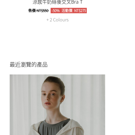
涼感牛奶絲後交叉Bra T
售價
NT$550
-50%
活動價
NT$275
+ 2 Colours
最近瀏覽的產品