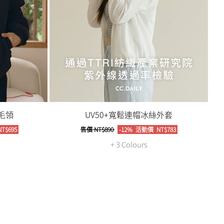
毛領
UV50+寬鬆連帽冰絲外套
T$695
售價
NT$890
-12%
活動價
NT$783
+ 3 Colours