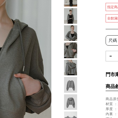
指定商
全館滿
尺碼
-
門市
商品
商品原價
材質 ：
厚度 
內裏 