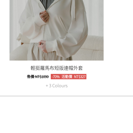
輕挺羅馬布短版連帽外套
售價
NT$1090
-70%
活動價
NT$327
+ 3 Colours