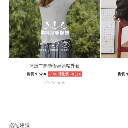
冰感牛奶絲修身連帽外套
售價
NT$790
-70%
活動價
NT$237
售價
N
+ 2 Colours
搭配建議