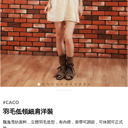
羽毛低領細肩洋裝
飄逸雪紡面料，立體羽毛造型，有內裡，肩帶可調節，可休閒可正式