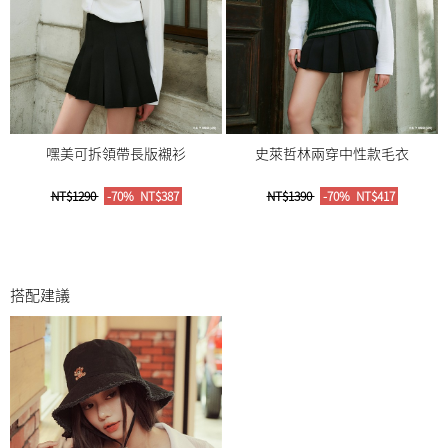
嘿美可拆領帶長版襯衫
史萊哲林兩穿中性款毛衣
NT$1290
-70%
NT$387
NT$1390
-70%
NT$417
搭配建議