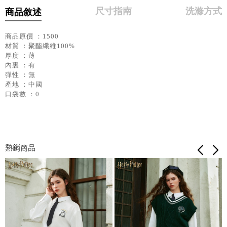
尺寸指南
洗滌方式
商品敘述
商品原價 ：1500
材質 ：聚酯纖維100%
厚度 ：薄
內裏 ：有
彈性 ：無
產地 ：中國
口袋數 ：0
熱銷商品