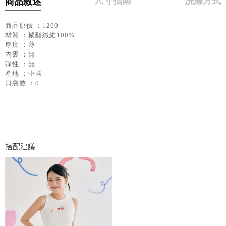
尺寸指南
洗滌方式
商品敘述
商品原價 ：1200
材質 ：聚酯纖維100%
厚度 ：薄
內裏 ：無
彈性 ：無
產地 ：中國
口袋數 ：0
搭配建議