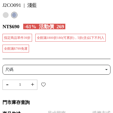
J2CO091 | 淺藍
NT$690
-61%
活動價
269
指定商品單件39折
全館滿1800折180(可累折)，5折(含)以下不列入
全館滿$799免運
尺碼
-
+
門市庫存查詢