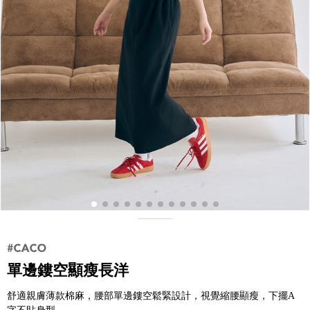
單邊鏤空顯瘦長洋
舒適親膚薄款棉麻，腰部單邊鏤空鬆緊設計，視覺縮腰顯瘦，下擺A