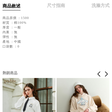
尺寸指南
洗滌方式
商品敘述
商品原價 ：1500
材質 ：棉100%
厚度 ：一般
內裏 ：無
彈性 ：無
產地 ：中國
口袋數 ：0
熱銷商品