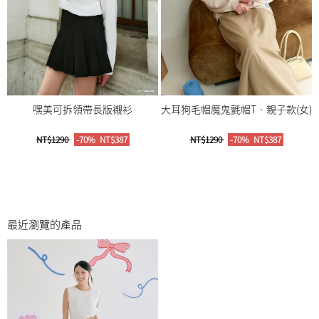
嘿美可拆領帶長版襯衫
大耳狗毛帽魔鬼氈帽T‧親子款(女)
NT$1290
-70%
NT$387
NT$1290
-70%
NT$387
最近瀏覽的產品