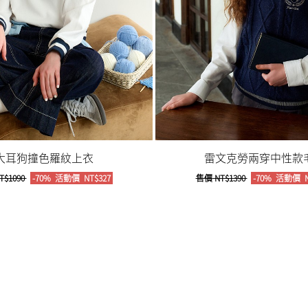
大耳狗撞色羅紋上衣
雷文克勞兩穿中性款
T$1090
-70%
活動價
NT$327
售價
NT$1390
-70%
活動價
N