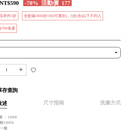
NT$590
-70%
活動價
177
品單件3折
全館滿1800折180(可累折)，5折(含)以下不列入
$799免運
+
庫存查詢
尺寸指南
洗滌方式
敘述
 ：1000
棉100%
：一般