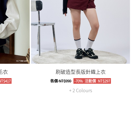
毛衣
刷破造型長版針織上衣
T$417
售價
NT$990
-70%
活動價
NT$297
+ 2 Colours