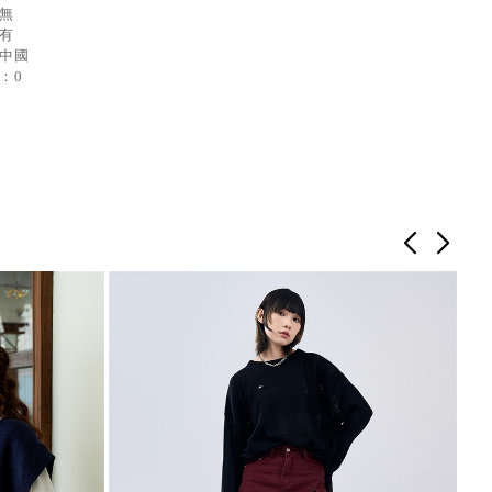
：無
：有
：中國
：0