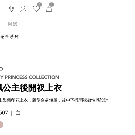
0
0
周邊
 涼感全系列
佩公主後開衩上衣
主樂佩印花上衣，版型合身短版，後中下擺開衩微性感設計
607 | 白