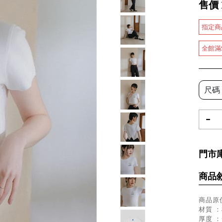
售價
指定商
全館滿
尺碼
-
門市
商品
商品原價
材質 ：
厚度 