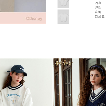
內裏 
彈性 
產地 
口袋數 