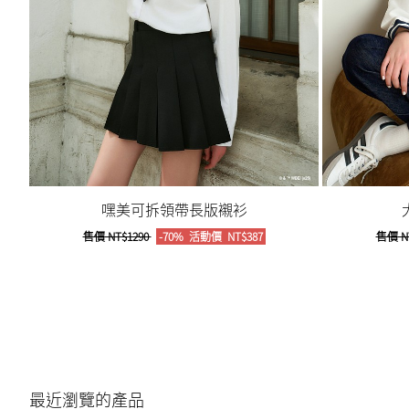
嘿美可拆領帶長版襯衫
售價
NT$1290
-70%
活動價
NT$387
售價
N
最近瀏覽的產品