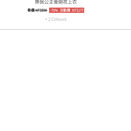
樂佩公主後開衩上衣
售價
NT$590
-70%
活動價
NT$177
+ 2 Colours