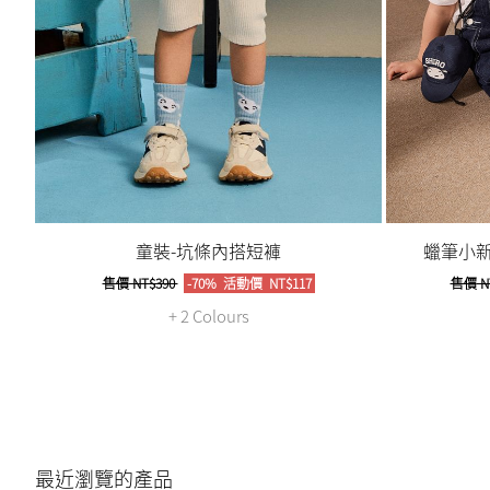
童裝-坑條內搭短褲
蠟筆小新
售價
NT$390
-70%
活動價
NT$117
售價
N
+ 2 Colours
最近瀏覽的產品