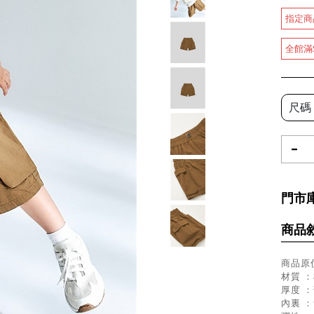
指定商
全館滿
尺碼
-
門市
商品
商品原價
材質 ：
厚度 
內裏 