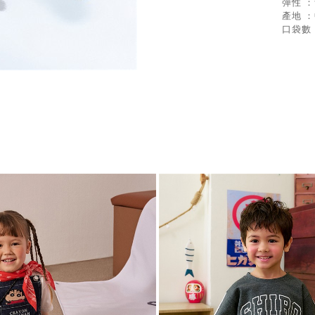
彈性 
產地 
口袋數 