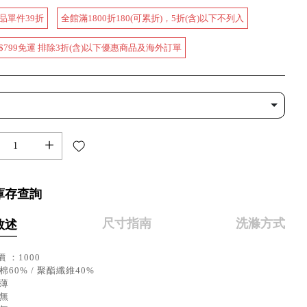
品單件39折
全館滿1800折180(可累折)，5折(含)以下不列入
$799免運 排除3折(含)以下優惠商品及海外訂單
+
庫存查詢
尺寸指南
洗滌方式
敘述
 ：1000
棉60% / 聚酯纖維40%
：薄
：無