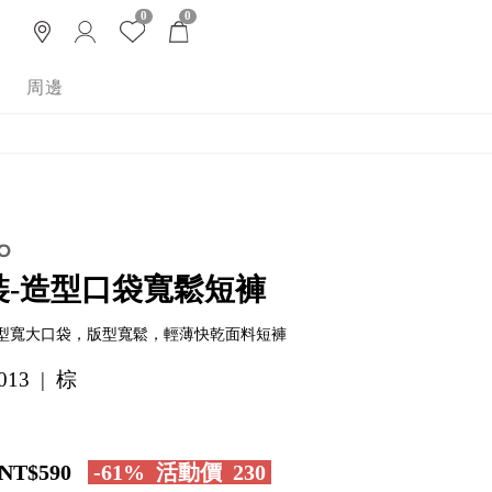
0
0
周邊
裝-造型口袋寬鬆短褲
型寬大口袋，版型寬鬆，輕薄快乾面料短褲
013 | 棕
NT$590
-61%
活動價
230