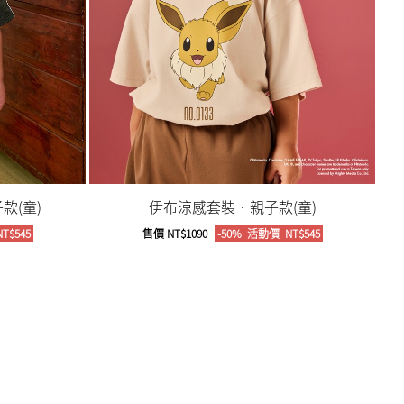
款(童)
伊布涼感套裝‧親子款(童)
T$545
售價
NT$1090
-50%
活動價
NT$545