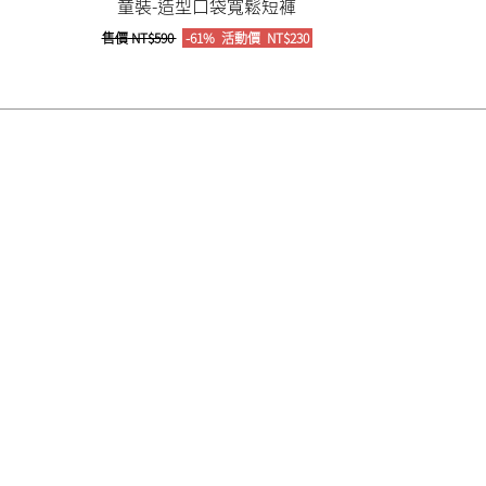
童裝-造型口袋寬鬆短褲
售價
NT$590
-61%
活動價
NT$230