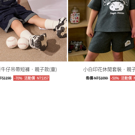
牛仔吊帶短褲‧親子款(童)
小白印花休閒套裝‧親子
T$1190
-70%
活動價
NT$357
售價
NT$1090
-50%
活動價
N