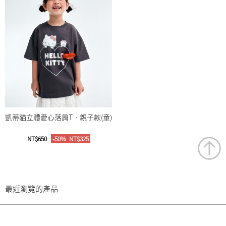
凱蒂貓立體愛心落肩T‧親子款(童)
NT$650
-50%
NT$325
最近瀏覽的產品