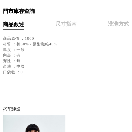
門市庫存查詢
尺寸指南
洗滌方式
商品敘述
商品原價 ：1000
材質 ：棉60% / 聚酯纖維40%
厚度 ：一般
內裏 ：有
彈性 ：無
產地 ：中國
口袋數 ：0
搭配建議