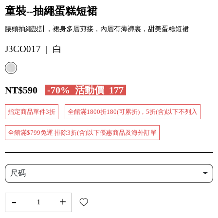
童裝--抽繩蛋糕短裙
腰頭抽繩設計，裙身多層剪接，內層有薄褲裏，甜美蛋糕短裙
J3CO017 | 白
NT$590
-70%
活動價
177
指定商品單件3折
全館滿1800折180(可累折)，5折(含)以下不列入
全館滿$799免運 排除3折(含)以下優惠商品及海外訂單
尺碼
-
+