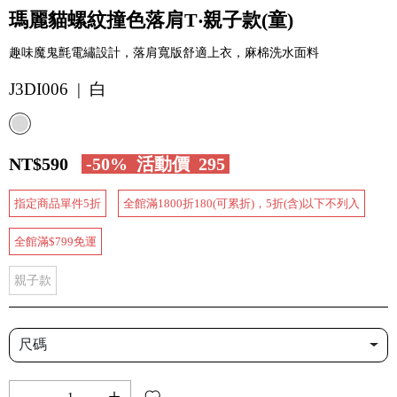
瑪麗貓螺紋撞色落肩T‧親子款(童)
趣味魔鬼氈電繡設計，落肩寬版舒適上衣，麻棉洗水面料
J3DI006 | 白
NT$590
-50%
活動價
295
指定商品單件5折
全館滿1800折180(可累折)，5折(含)以下不列入
全館滿$799免運
親子款
尺碼
-
+