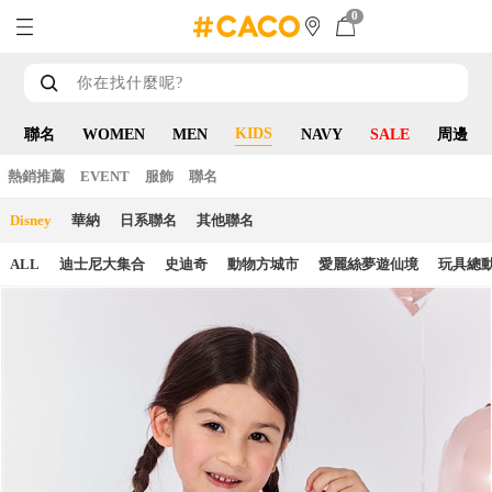
0
KIDS
聯名
WOMEN
MEN
NAVY
SALE
周邊
熱銷推薦
EVENT
服飾
聯名
Disney
華納
日系聯名
其他聯名
ALL
迪士尼大集合
史迪奇
動物方城市
愛麗絲夢遊仙境
玩具總