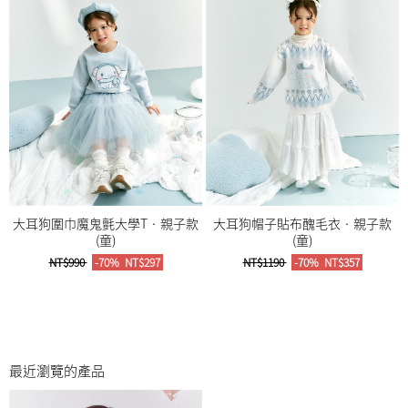
大耳狗圍巾魔鬼氈大學T‧親子款
大耳狗帽子貼布醜毛衣‧親子款
(童)
(童)
NT$990
-70%
NT$297
NT$1190
-70%
NT$357
最近瀏覽的產品