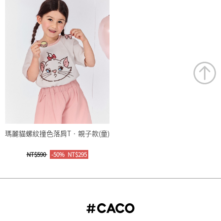
瑪麗貓螺紋撞色落肩T‧親子款(童)
NT$590
-50%
NT$295