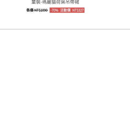
童裝-瑪麗貓荷葉吊帶裙
售價
NT$1090
-70%
活動價
NT$327