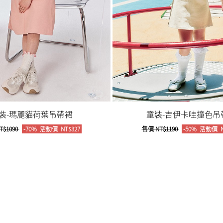
裝-瑪麗貓荷葉吊帶裙
童裝-吉伊卡哇撞色吊
T$1090
-70%
活動價
NT$327
售價
NT$1190
-50%
活動價
N