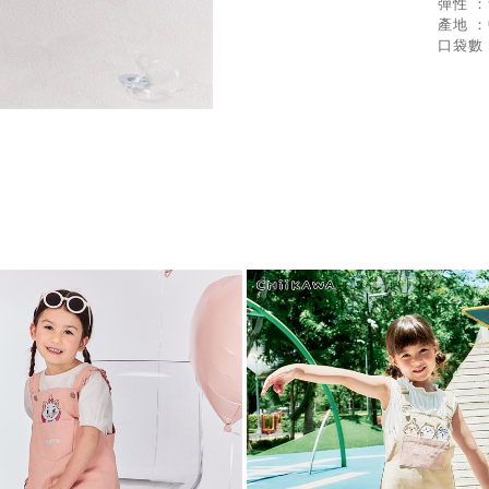
彈性 
產地 
口袋數 