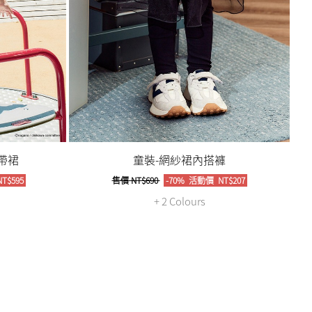
帶裙
童裝-網紗裙內搭褲
T$595
售價
NT$690
-70%
活動價
NT$207
+ 2 Colours