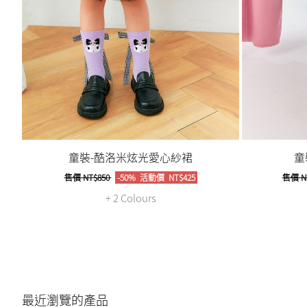
童裝-酷洛米炫光愛心紗裙
童
售價
NT$850
-50%
活動價
NT$425
售價
N
+ 2 Colours
最近瀏覽的產品