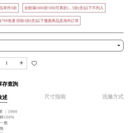
品單件3折
全館滿1800折180(可累折)，5折(含)以下不列入
$799免運 排除3折(含)以下優惠商品及海外訂單
+
庫存查詢
尺寸指南
洗滌方式
敘述
 ：1900
棉100%
：一般
：無