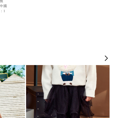
：無
：中國
：1