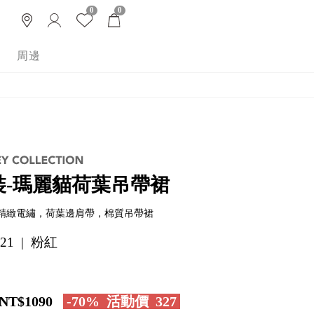
0
0
周邊
裝-瑪麗貓荷葉吊帶裙
精緻電繡，荷葉邊肩帶，棉質吊帶裙
021 | 粉紅
NT$1090
-70%
活動價
327