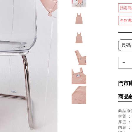
指定商
全館滿
尺碼
-
門市
商品
商品原價
材質 ：
厚度 
內裏 