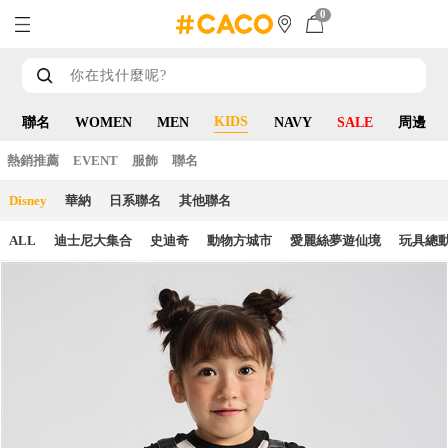
0
KIDS
聯名
WOMEN
MEN
NAVY
SALE
周邊
熱銷推薦
EVENT
服飾
聯名
Disney
華納
日系聯名
其他聯名
ALL
迪士尼大集合
史迪奇
動物方城市
愛麗絲夢遊仙境
玩具總