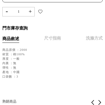
-
+
門市庫存查詢
尺寸指南
洗滌方式
商品敘述
商品原價 ：2000
材質 ：棉100%
厚度 ：一般
內裏 ：無
彈性 ：無
產地 ：中國
口袋數 ：3
熱銷商品