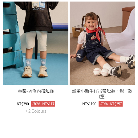
童裝-坑條內搭短褲
蠟筆小新牛仔吊帶短褲‧親子款
(童)
NT$390
-70%
NT$117
NT$1190
-70%
NT$357
+ 2 Colours