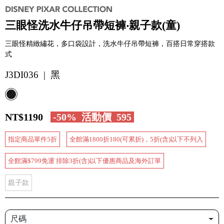
三眼怪洗水牛仔吊帶短褲‧親子款(童)
三眼怪精緻繡花，多口袋設計，洗水牛仔吊帶短褲，百搭日常穿搭款
式
J3DI036 | 黑
NT$1190
-50%
活動價
595
指定商品單件5折
全館滿1800折180(可累折)，5折(含)以下不列入
全館滿$799免運 排除3折(含)以下優惠商品及海外訂單
親子款
尺碼