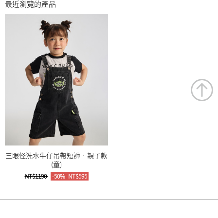
最近瀏覽的產品
三眼怪洗水牛仔吊帶短褲‧親子款
(童)
NT$1190
-50%
NT$595