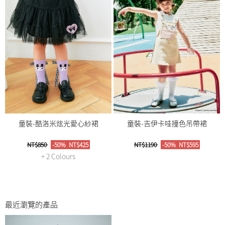
童裝-酷洛米炫光愛心紗裙
童裝-吉伊卡哇撞色吊帶裙
NT$850
-50%
NT$425
NT$1190
-50%
NT$595
+ 2 Colours
最近瀏覽的產品