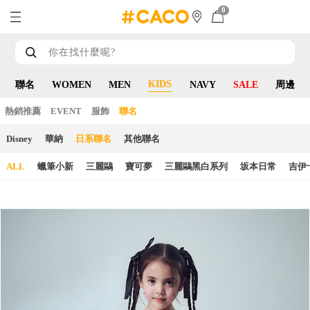
0
KIDS
聯名
WOMEN
MEN
NAVY
SALE
周邊
熱銷推薦
EVENT
服飾
聯名
Disney
華納
日系聯名
其他聯名
ALL
蠟筆小新
三麗鷗
寶可夢
三麗鷗黑白系列
坂本日常
吉伊