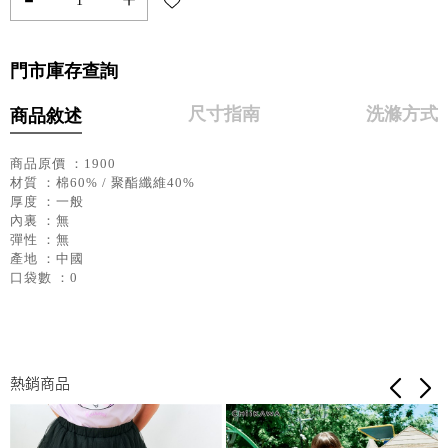
門市庫存查詢
尺寸指南
洗滌方式
商品敘述
商品原價 ：1900
材質 ：棉60% / 聚酯纖維40%
厚度 ：一般
內裏 ：無
彈性 ：無
產地 ：中國
口袋數 ：0
熱銷商品