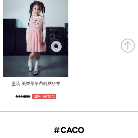
童裝-美樂蒂吊帶網點紗裙
NT$1090
-50%
NT$545