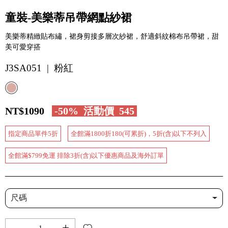
童裝-美樂蒂吊帶網點紗裙
美樂蒂精緻貼布繡，裙身剪接多層次紗裙，舒適斜紋棉布吊帶裙，甜
美可愛穿搭
J3SA051 | 粉紅
NT$1090
-50%
活動價
545
指定商品單件5折
全館滿1800折180(可累折)，5折(含)以下不列入
全館滿$799免運 排除3折(含)以下優惠商品及海外訂單
尺碼
-
+