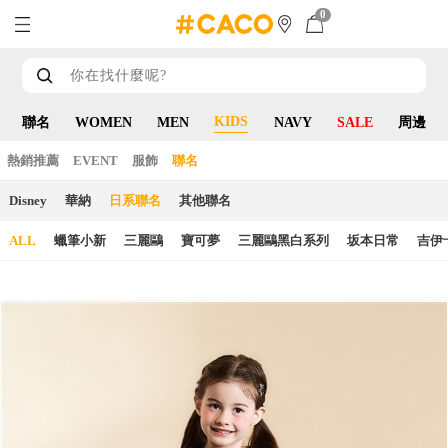
0
KIDS
聯名
WOMEN
MEN
NAVY
SALE
周邊
熱銷推薦
EVENT
服飾
聯名
Disney
華納
日系聯名
其他聯名
ALL
蠟筆小新
三麗鷗
寶可夢
三麗鷗黑白系列
坂本日常
吉伊