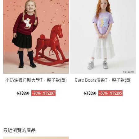
小奶油獨角獸大學T‧親子款(童)
Care Bears渲染T‧親子款(童)
NT$990
-70%
NT$297
NT$590
-50%
NT$295
最近瀏覽的產品