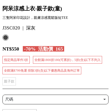
阿呆涼感上衣‧親子款(童)
三隻阿呆印花設計，親膚涼感寬鬆版短TEE
J3SC020 | 深灰
NT$550
-70%
活動價
165
指定商品單件3折
全館滿1800折180(可累折)，5折(含)以下不列入
全館滿$799免運 排除3折(含)以下優惠商品及海外訂單
親子款
尺碼