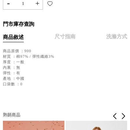
-
+
門市庫存查詢
尺寸指南
洗滌方式
商品敘述
商品原價 ：900
材質 ：棉97% / 彈性纖維3%
厚度 ：一般
內裏 ：無
彈性 ：有
產地 ：中國
口袋數 ：0
熱銷商品