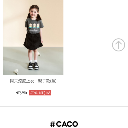
阿呆涼感上衣‧親子款(童)
NT$550
-70%
NT$165