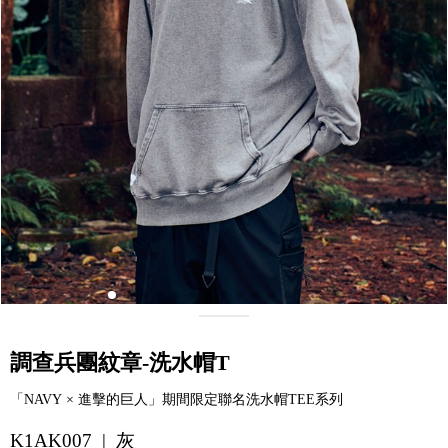
調查兵團紋章-洗水帽T
「NAVY × 進擊的巨人」期間限定聯名洗水帽TEE系列
K1AK007 | 灰