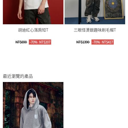
胡迪紅心落肩短T
三眼怪燙銀趣味刷毛帽T
NT$690
-70%
NT$207
NT$1390
-70%
NT$417
最近瀏覽的產品