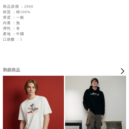
商品原價 ：2900
材質 ：棉100%
厚度 ：一般
內裏 ：無
彈性 ：有
產地 ：中國
口袋數 ：1
熱銷商品