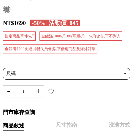
NT$1690
-50%
活動價
845
指定商品單件5折
全館滿1800折180(可累折)，5折(含)以下不列入
全館滿$799免運 排除3折(含)以下優惠商品及海外訂單
尺碼
-
+
門市庫存查詢
尺寸指南
洗滌方式
商品敘述