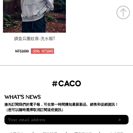
調查兵團紋章-洗水帽T
NT$1690
-50%
NT$845
WHAT'S NEWS
搶先訂閱我們的電子報，可在第一時間獲知最新新品、銷售和促銷資訊！
（您可以隨時選擇取消訂閱這些資訊）
>