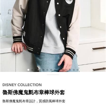
魯斯佛魔鬼氈布章棒球外套
魯斯佛魔鬼氈布章設計，質感防風棒球外套