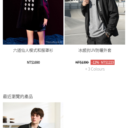
六道仙人模式和服罩衫
冰感抗UV防曬外套
NT$1690
NT$1390
-12%
NT$1223
+ 3 Colours
最近瀏覽的產品