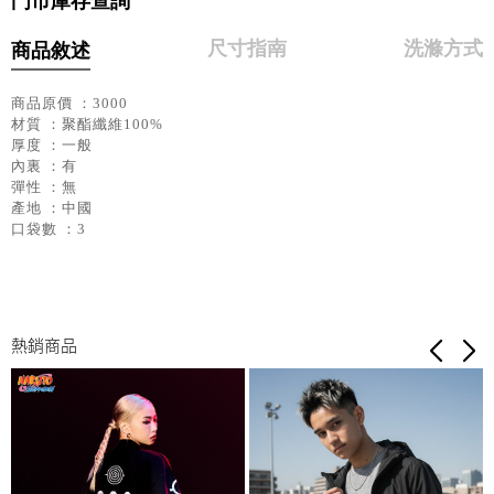
門市庫存查詢
尺寸指南
洗滌方式
商品敘述
商品原價 ：3000
材質 ：聚酯纖維100%
厚度 ：一般
內裏 ：有
彈性 ：無
產地 ：中國
口袋數 ：3
熱銷商品