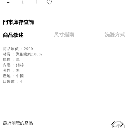
-
+
門市庫存查詢
尺寸指南
洗滌方式
商品敘述
商品原價 ：2900
材質 ：聚酯纖維100%
厚度 ：厚
內裏 ：鋪棉
彈性 ：無
產地 ：中國
口袋數 ：4
最近瀏覽的產品