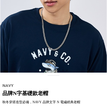
品牌N字基礎款老帽
秋冬穿搭造型必備，NAVY 品牌文字 N 電繡經典老帽