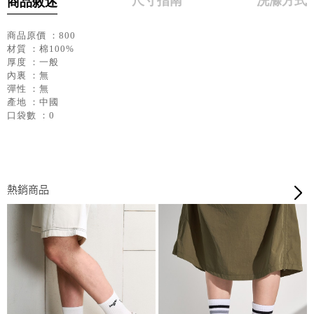
尺寸指南
洗滌方式
商品敘述
商品原價 ：800
材質 ：棉100%
厚度 ：一般
內裏 ：無
彈性 ：無
產地 ：中國
口袋數 ：0
熱銷商品