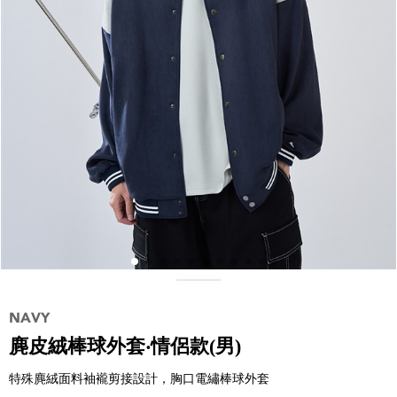
麂皮絨棒球外套‧情侶款(男)
特殊麂絨面料袖襱剪接設計，胸口電繡棒球外套