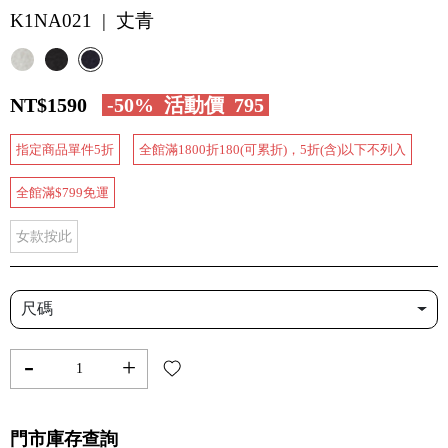
K1NA021 | 丈青
NT$1590
-50%
活動價
795
指定商品單件5折
全館滿1800折180(可累折)，5折(含)以下不列入
全館滿$799免運
女款按此
尺碼
-
+
門市庫存查詢