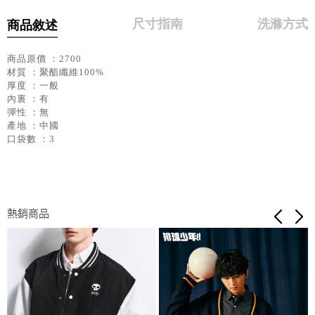
尺寸指南
洗滌方式
商品敘述
商品原價 ：2700
材質 ：聚酯纖維100%
厚度 ：一般
內裏 ：有
彈性 ：無
產地 ：中國
口袋數 ：3
熱銷商品