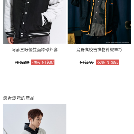
阿薛三眼怪雙面棒球外套
烏野高校吉祥物針織罩衫
NT$2290
-70%
NT$687
NT$1790
-50%
NT$895
最近瀏覽的產品