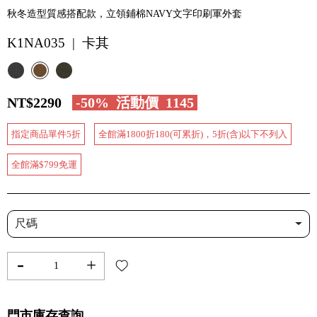
秋冬造型質感搭配款，立領鋪棉NAVY文字印刷軍外套
K1NA035 | 卡其
NT$2290
-50%
活動價
1145
指定商品單件5折
全館滿1800折180(可累折)，5折(含)以下不列入
全館滿$799免運
尺碼
-
+
門市庫存查詢