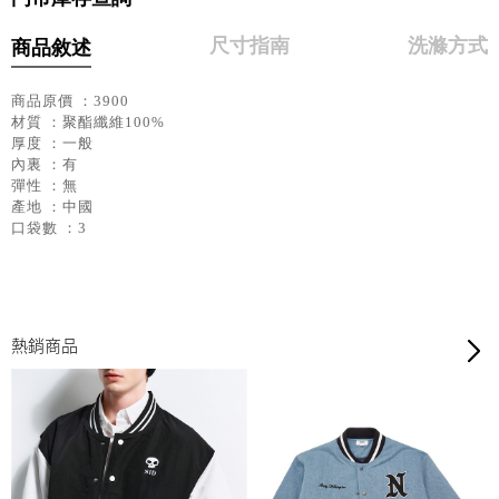
尺寸指南
洗滌方式
商品敘述
商品原價 ：3900
材質 ：聚酯纖維100%
厚度 ：一般
內裏 ：有
彈性 ：無
產地 ：中國
口袋數 ：3
熱銷商品