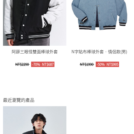
阿薛三眼怪雙面棒球外套
N字貼布棒球外套‧情侶款(男)
NT$2290
-70%
NT$687
NT$1990
-50%
NT$995
最近瀏覽的產品