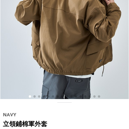
立領鋪棉軍外套