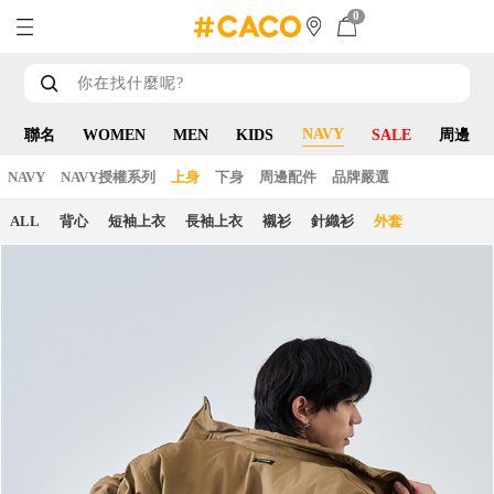
0
NAVY
聯名
WOMEN
MEN
KIDS
SALE
周邊
NAVY
NAVY授權系列
上身
下身
周邊配件
品牌嚴選
ALL
背心
短袖上衣
長袖上衣
襯衫
針織衫
外套