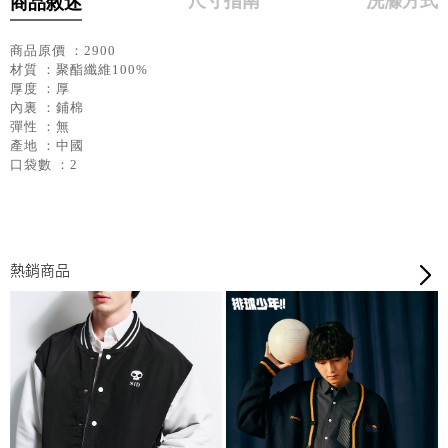
尺寸指南
洗滌方式
商品敘述
商品原價 ：2900
材質 ：聚酯纖維100%
厚度 ：厚
內裏 ：鋪棉
彈性 ：無
產地 ：中國
口袋數 ：2
熱銷商品