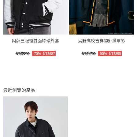
阿薛三眼怪雙面棒球外套
烏野高校吉祥物針織罩衫
NT$2290
-70%
NT$687
NT$1790
-50%
NT$895
最近瀏覽的產品