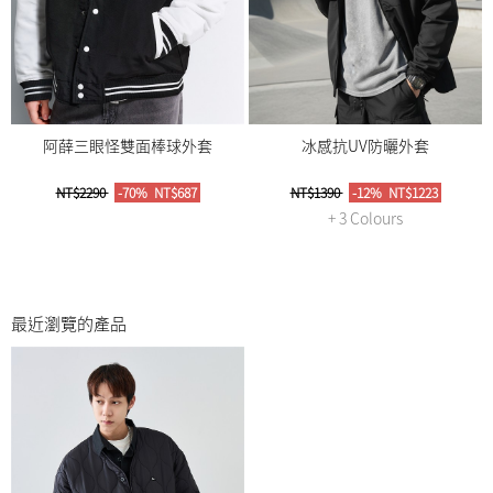
阿薛三眼怪雙面棒球外套
冰感抗UV防曬外套
NT$2290
-70%
NT$687
NT$1390
-12%
NT$1223
+ 3 Colours
最近瀏覽的產品