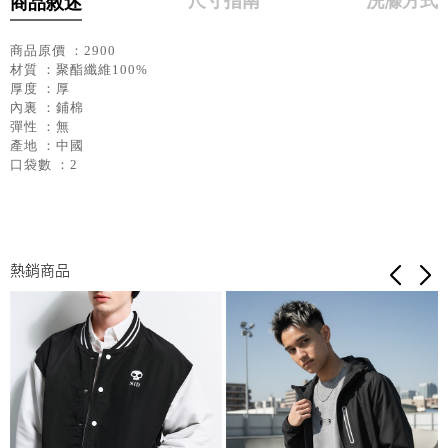
尺寸指南
洗滌方式
商品敘述
商品原價 ：2900
材質 ：聚酯纖維100%
厚度 ：厚
內裏 ：鋪棉
彈性 ：無
產地 ：中國
口袋數 ：2
熱銷商品