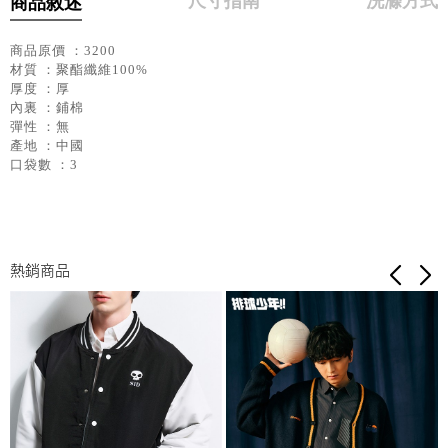
尺寸指南
洗滌方式
商品敘述
商品原價 ：3200
材質 ：聚酯纖維100%
厚度 ：厚
內裏 ：鋪棉
彈性 ：無
產地 ：中國
口袋數 ：3
熱銷商品