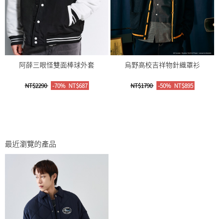
阿薛三眼怪雙面棒球外套
烏野高校吉祥物針織罩衫
NT$2290
-70%
NT$687
NT$1790
-50%
NT$895
最近瀏覽的產品