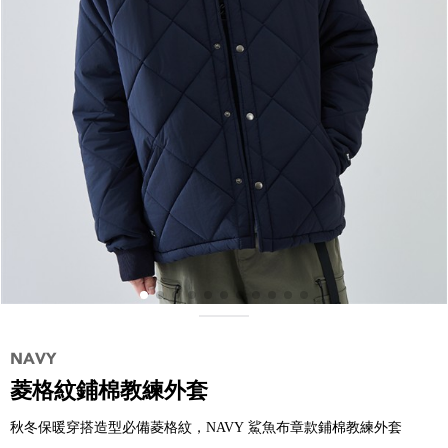
菱格紋鋪棉教練外套
秋冬保暖穿搭造型必備菱格紋，NAVY 鯊魚布章款鋪棉教練外套