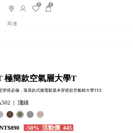
0
0
周邊
T 極簡款空氣層大學T
型穿搭必備，落肩款式微寬鬆基本穿搭款空氣棉大學TEE
A502 | 淺綠
NT$890
-50%
活動價
445