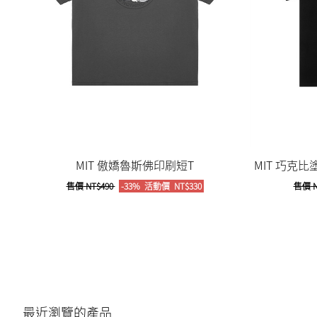
MIT 傲嬌魯斯佛印刷短T
MIT 巧克
售價
NT$490
-33%
活動價
NT$330
售價
N
最近瀏覽的產品