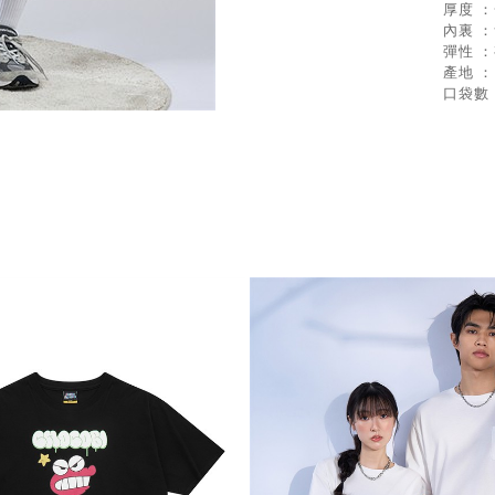
厚度 
內裏 
彈性 
產地 
口袋數 