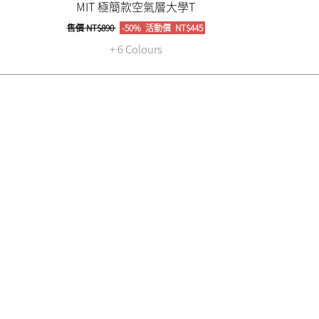
MIT 極簡款空氣層大學T
售價
NT$890
-50%
活動價
NT$445
+ 6 Colours