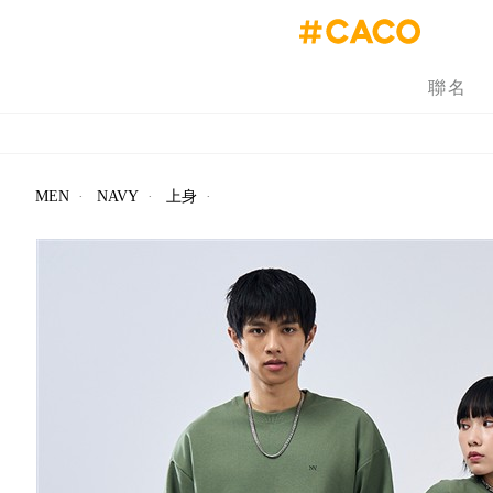
聯名
MEN
·
NAVY
·
上身
·