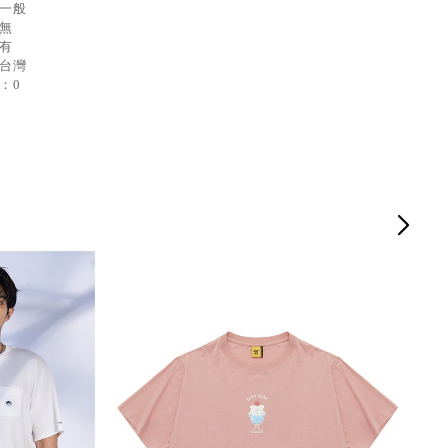
：一般
：無
：有
：台灣
：0