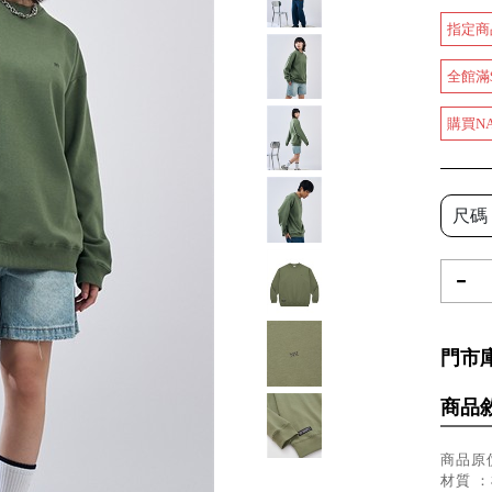
指定商
全館滿
購買N
尺碼
-
門市
商品
商品原價
材質 ：