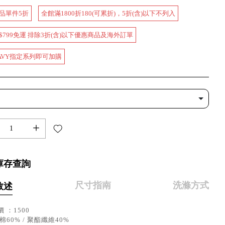
品單件5折
全館滿1800折180(可累折)，5折(含)以下不列入
$799免運 排除3折(含)以下優惠商品及海外訂單
AVY指定系列即可加購
+
庫存查詢
尺寸指南
洗滌方式
敘述
 ：1500
棉60% / 聚酯纖維40%