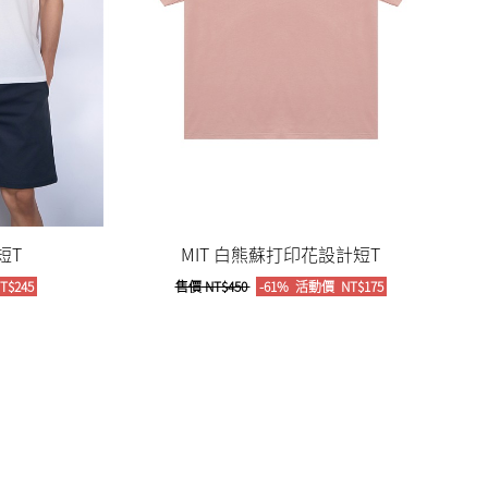
短T
MIT 白熊蘇打印花設計短T
T$245
售價
NT$450
-61%
活動價
NT$175