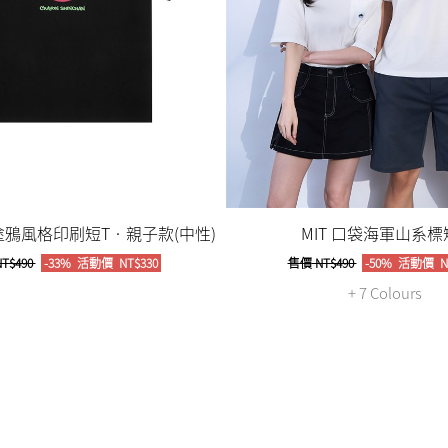
比塗鴉風格印刷短T‧親子款(中性)
MIT 口袋海軍山系標
T$490
-33%
活動價
NT$330
售價
NT$490
-50%
活動價
N
+ 7 Colours