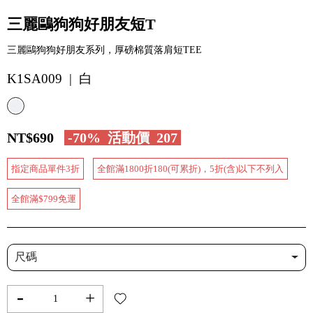
三麗鷗狗狗好朋友短T
三麗鷗狗狗好朋友系列，厚磅棉質落肩短TEE
K1SA009 | 白
NT$690
-70%
活動價
207
指定商品單件3折
全館滿1800折180(可累折)，5折(含)以下不列入
全館滿$799免運
尺碼
-
+