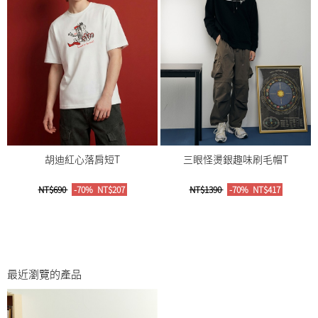
胡迪紅心落肩短T
三眼怪燙銀趣味刷毛帽T
NT$690
-70%
NT$207
NT$1390
-70%
NT$417
最近瀏覽的產品