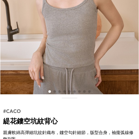
緹花鏤空坑紋背心
親膚軟綿高彈細坑紋針織布，鏤空勾針細節，版型合身，袖攏弧線修