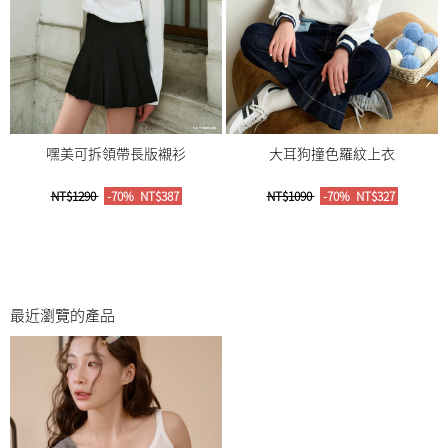
嘿美可拆領帶長版襯衫
大耳狗撞色羅紋上衣
NT$1290
-70%
NT$387
NT$1090
-70%
NT$327
最近瀏覽的產品