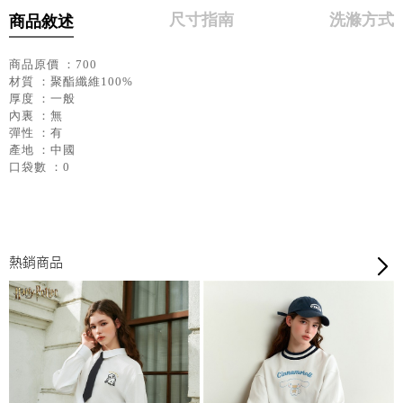
尺寸指南
洗滌方式
商品敘述
商品原價 ：700
材質 ：聚酯纖維100%
厚度 ：一般
內裏 ：無
彈性 ：有
產地 ：中國
口袋數 ：0
熱銷商品