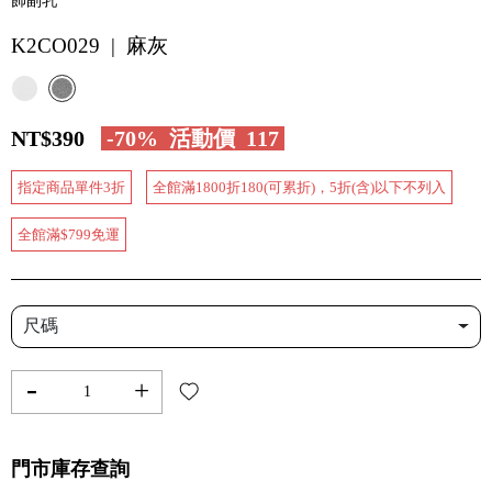
飾副乳
K2CO029 | 麻灰
NT$390
-70%
活動價
117
指定商品單件3折
全館滿1800折180(可累折)，5折(含)以下不列入
全館滿$799免運
尺碼
-
+
門市庫存查詢