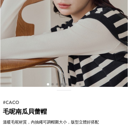
毛呢南瓜貝蕾帽
溫暖毛呢材質，內抽繩可調帽圍大小，版型立體好搭配