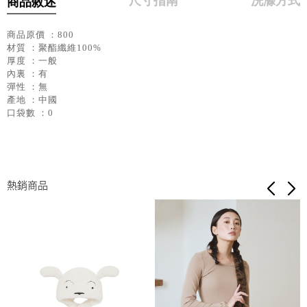
尺寸指南
洗滌方式
商品敘述
商品原價 ：800
材質 ：聚酯纖維100%
厚度 ：一般
內裏 ：有
彈性 ：無
產地 ：中國
口袋數 ：0
熱銷商品