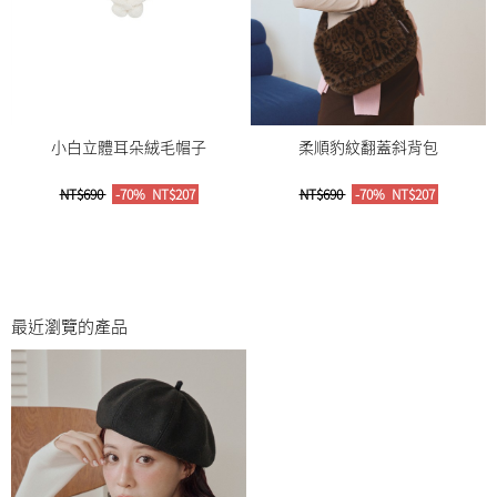
小白立體耳朵絨毛帽子
柔順豹紋翻蓋斜背包
NT$690
-70%
NT$207
NT$690
-70%
NT$207
最近瀏覽的產品