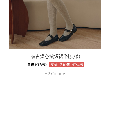
復古燈心絨短裙(附皮帶)
售價
NT$850
-50%
活動價
NT$425
+ 2 Colours