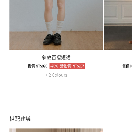
斜紋百褶短裙
售價
NT$890
-70%
活動價
NT$267
售價
N
+ 2 Colours
搭配建議