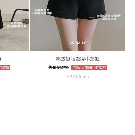
裙
極致挺版顯瘦小黑褲
T$267
售價
NT$790
-70%
活動價
NT$237
+ 2 Colours