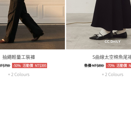
抽繩輕量工裝褲
S曲線太空棉魚尾
T$790
-50%
活動價
NT$395
售價
NT$890
-70%
活動價
N
+ 2 Colours
+ 2 Colours