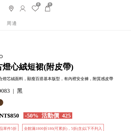
0
0
周邊
古燈心絨短裙(附皮帶)
合燈芯絨面料，顯瘦百搭基本版型，有內裡安全褲，附質感皮帶
083 | 黑
NT$850
-50%
活動價
425
品單件5折
全館滿1800折180(可累折)，5折(含)以下不列入