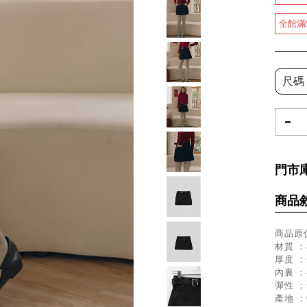
全館滿
尺碼
-
門市
商品
商品原價
材質 ：
厚度 
內裏 
彈性 
產地 