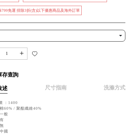
$799免運 排除3折(含)以下優惠商品及海外訂單
+
庫存查詢
尺寸指南
洗滌方式
敘述
 ：1400
棉60% / 聚酯纖維40%
：一般
：有
：無
：中國