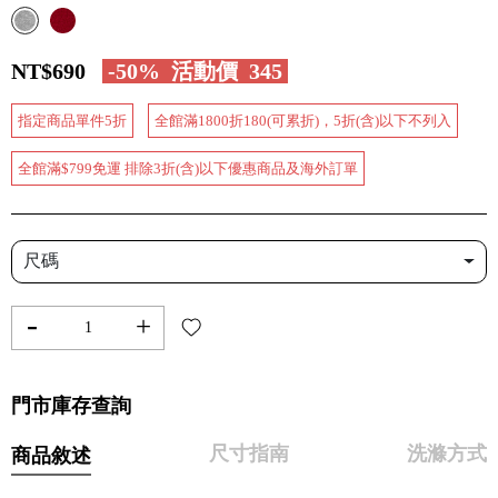
NT$690
-50%
活動價
345
指定商品單件5折
全館滿1800折180(可累折)，5折(含)以下不列入
全館滿$799免運 排除3折(含)以下優惠商品及海外訂單
尺碼
-
+
門市庫存查詢
尺寸指南
洗滌方式
商品敘述